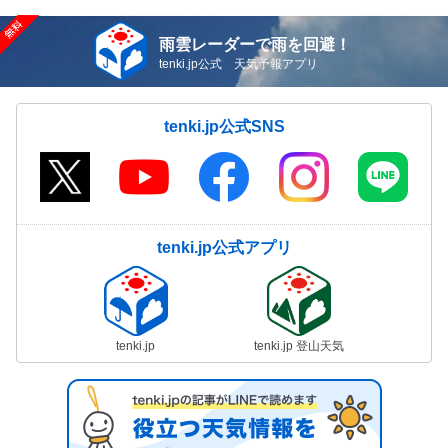
雨雲レーダーで雨を回避！
tenki.jp公式 天気予報アプリ
tenki.jp公式SNS
tenki.jp公式アプリ
tenki.jp
tenki.jp 登山天気