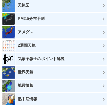
天気図
PM2.5分布予測
アメダス
2週間天気
気象予報士のポイント解説
世界天気
地震情報
熱中症情報