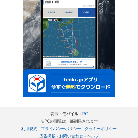
表示：
モバイル
｜
PC
※PCの閲覧は一部制限されます
利用規約
-
プライバシーポリシー
-
クッキーポリシー
広告掲載
-
お問い合わせ
-
ヘルプ