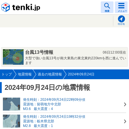
tenki.jp
検索
メニュー
現在地
台風13号情報
06日12:00現在
大型で強い台風13号が南大東島の東北東約220kmを西に進んでい
ます
トップ
地震情報
過去の地震情報
2024年09月24日
2024年09月24日の地震情報
発生時刻：2024年09月24日22時09分頃
震源地：留萌地方中北部
M3.6
最大震度：4
発生時刻：2024年09月24日19時32分頃
震源地：栃木県北部
M2.8
最大震度：1