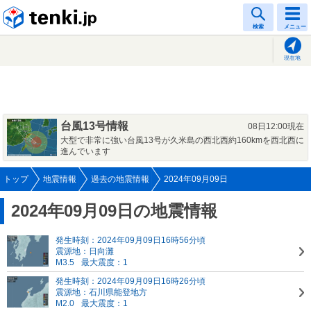
tenki.jp
検索
メニュー
現在地
台風13号情報
08日12:00現在
大型で非常に強い台風13号が久米島の西北西約160kmを西北西に
進んでいます
トップ
地震情報
過去の地震情報
2024年09月09日
2024年09月09日の地震情報
発生時刻：2024年09月09日16時56分頃
震源地：日向灘
M3.5
最大震度：1
発生時刻：2024年09月09日16時26分頃
震源地：石川県能登地方
M2.0
最大震度：1