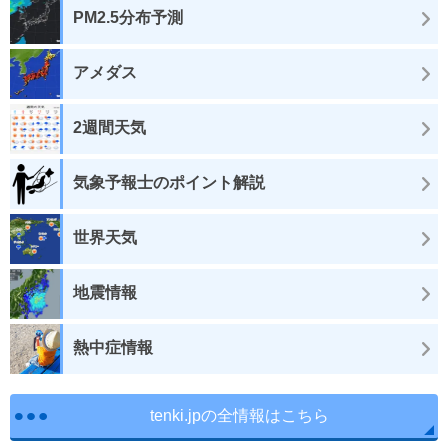
PM2.5分布予測
アメダス
2週間天気
気象予報士のポイント解説
世界天気
地震情報
熱中症情報
tenki.jpの全情報はこちら