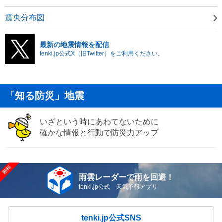
震央分布図
最新の地震情報を配信
tenki.jp公式X（旧Twitter）をご利用ください。
「知る防災」地震
いざという時にあわてないために
確かな情報と行動で防災力アップ
雨雲レーダーで雨を回避！
tenki.jp公式 天気予報アプリ
tenki.jp公式SNS