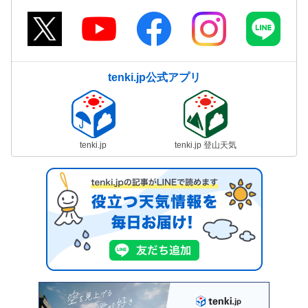
tenki.jp公式アプリ
tenki.jp
tenki.jp 登山天気