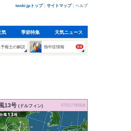
tenki.jpトップ
｜
サイトマップ
｜
ヘルプ
天気
季節特集
天気ニュース
象予報士の解説
熱中症情報
注目
風13号
(ドルフィン)
07日17:00現在