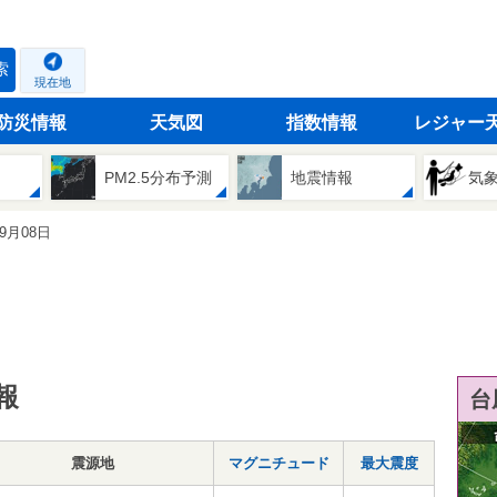
索
現在地
防災情報
天気図
指数情報
レジャー
PM2.5分布予測
地震情報
気
09月08日
報
台
震源地
マグニチュード
最大震度