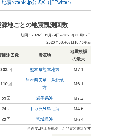
地震のtenki.jp公式X（旧Twitter）
震源地ごとの地震観測回数
期間：2026年04月29日～2026年08月07日
2026年08月07日18:40更新
地震規模
震観測回数
震源地
の最大
332
回
熊本県熊本地方
M7.1
熊本県天草・芦北地
110
回
M6.1
方
55
回
岩手県沖
M7.2
24
回
トカラ列島近海
M4.6
22
回
宮城県沖
M6.4
※震度1以上を観測した地震の集計です