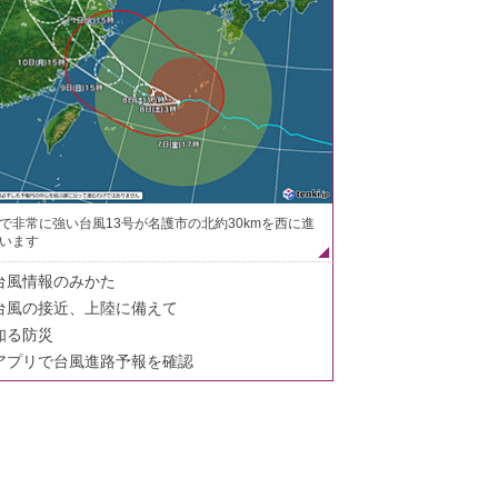
で非常に強い台風13号が名護市の北約30kmを西に進
います
台風情報のみかた
台風の接近、上陸に備えて
知る防災
アプリで台風進路予報を確認