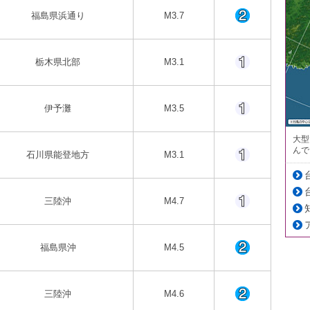
福島県浜通り
M3.7
栃木県北部
M3.1
伊予灘
M3.5
大型
んで
石川県能登地方
M3.1
三陸沖
M4.7
福島県沖
M4.5
三陸沖
M4.6