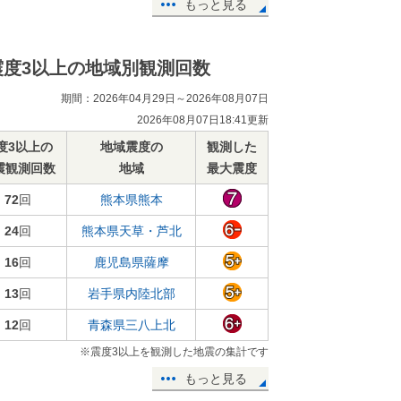
もっと見る
震度3以上の地域別観測回数
期間：2026年04月29日～2026年08月07日
2026年08月07日18:41更新
度3以上の
地域震度の
観測した
震観測回数
地域
最大震度
72
回
熊本県熊本
24
回
熊本県天草・芦北
16
回
鹿児島県薩摩
13
回
岩手県内陸北部
12
回
青森県三八上北
※震度3以上を観測した地震の集計です
もっと見る