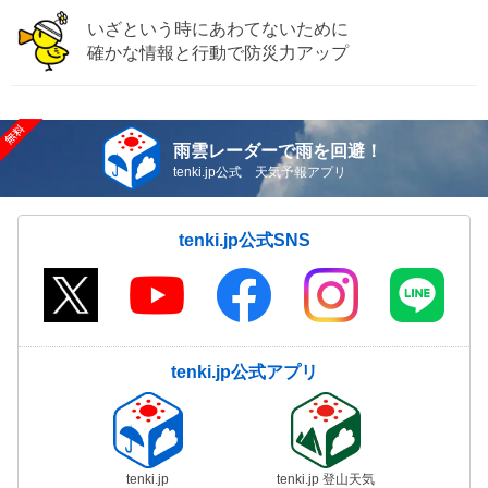
いざという時にあわてないために
確かな情報と行動で防災力アップ
雨雲レーダーで雨を回避！
tenki.jp公式 天気予報アプリ
tenki.jp公式SNS
tenki.jp公式アプリ
tenki.jp
tenki.jp 登山天気