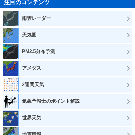
注目のコンテンツ
雨雲レーダー
天気図
PM2.5分布予測
アメダス
2週間天気
気象予報士のポイント解説
世界天気
地震情報