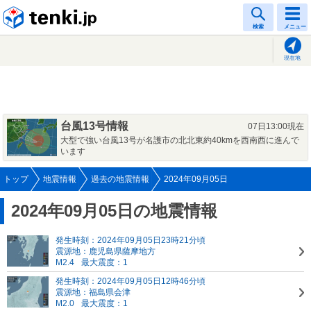
tenki.jp
検索
メニュー
現在地
台風13号情報
07日13:00現在
大型で強い台風13号が名護市の北北東約40kmを西南西に進んで
います
トップ
地震情報
過去の地震情報
2024年09月05日
2024年09月05日の地震情報
発生時刻：2024年09月05日23時21分頃
震源地：鹿児島県薩摩地方
M2.4
最大震度：1
発生時刻：2024年09月05日12時46分頃
震源地：福島県会津
M2.0
最大震度：1