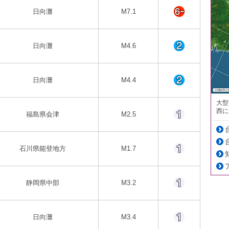
日向灘
M7.1
日向灘
M4.6
日向灘
M4.4
大型
西に
福島県会津
M2.5
石川県能登地方
M1.7
静岡県中部
M3.2
日向灘
M3.4