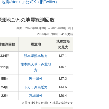
地震のtenki.jp公式X（旧Twitter）
震源地ごとの地震観測回数
期間：2026年04月30日～2026年08月08日
2026年08月08日04:00更新
地震規模
震観測回数
震源地
の最大
334
回
熊本県熊本地方
M7.1
熊本県天草・芦北地
111
回
M6.1
方
55
回
岩手県沖
M7.2
24
回
トカラ列島近海
M4.6
22
回
宮城県沖
M6.4
※震度1以上を観測した地震の集計です