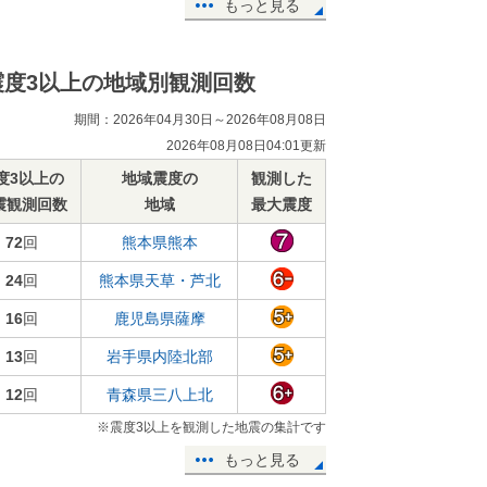
もっと見る
震度3以上の地域別観測回数
期間：2026年04月30日～2026年08月08日
2026年08月08日04:01更新
度3以上の
地域震度の
観測した
震観測回数
地域
最大震度
72
回
熊本県熊本
24
回
熊本県天草・芦北
16
回
鹿児島県薩摩
13
回
岩手県内陸北部
12
回
青森県三八上北
※震度3以上を観測した地震の集計です
もっと見る