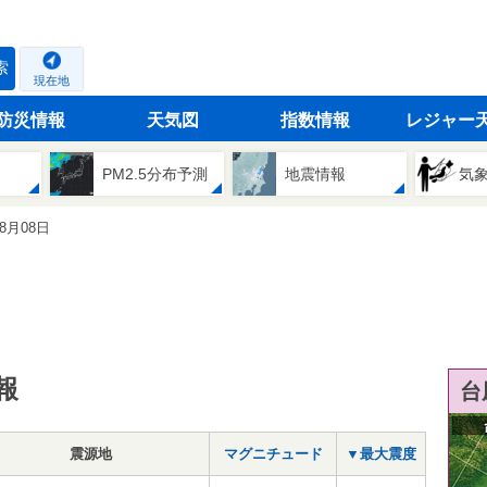
索
現在地
防災情報
天気図
指数情報
レジャー
PM2.5分布予測
地震情報
気
08月08日
報
台
震源地
マグニチュード
▼最大震度