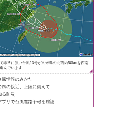
で非常に強い台風13号が久米島の北西約50kmを西南
進んでいます
台風情報のみかた
台風の接近、上陸に備えて
知る防災
アプリで台風進路予報を確認