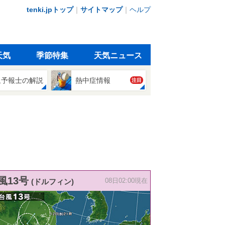
tenki.jpトップ
｜
サイトマップ
｜
ヘルプ
天気
季節特集
天気ニュース
象予報士の解説
熱中症情報
注目
風13号
(ドルフィン)
08日02:00現在