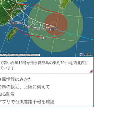
で強い台風13号が沖永良部島の東約70kmを西北西に
でいます
台風情報のみかた
台風の接近、上陸に備えて
知る防災
アプリで台風進路予報を確認