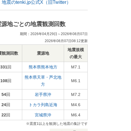
地震のtenki.jp公式X（旧Twitter）
震源地ごとの地震観測回数
期間：2026年04月29日～2026年08月07日
2026年08月07日08:12更新
地震規模
震観測回数
震源地
の最大
331
回
熊本県熊本地方
M7.1
熊本県天草・芦北地
108
回
M6.1
方
54
回
岩手県沖
M7.2
24
回
トカラ列島近海
M4.6
22
回
宮城県沖
M6.4
※震度1以上を観測した地震の集計です