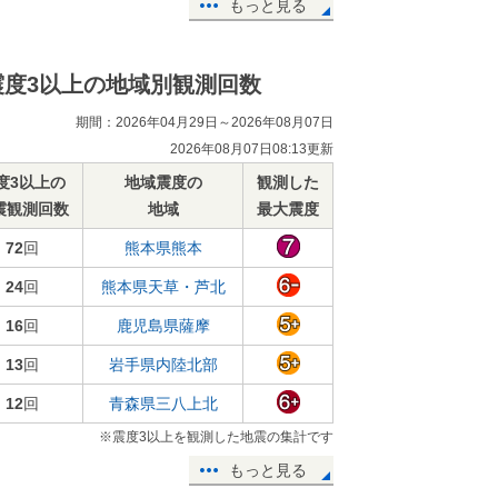
もっと見る
震度3以上の地域別観測回数
期間：2026年04月29日～2026年08月07日
2026年08月07日08:13更新
度3以上の
地域震度の
観測した
震観測回数
地域
最大震度
72
回
熊本県熊本
24
回
熊本県天草・芦北
16
回
鹿児島県薩摩
13
回
岩手県内陸北部
12
回
青森県三八上北
※震度3以上を観測した地震の集計です
もっと見る