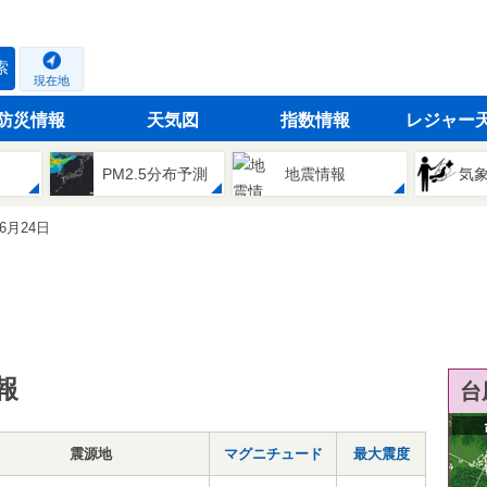
索
現在地
防災情報
天気図
指数情報
レジャー
PM2.5分布予測
地震情報
気
06月24日
報
台
震源地
マグニチュード
最大震度