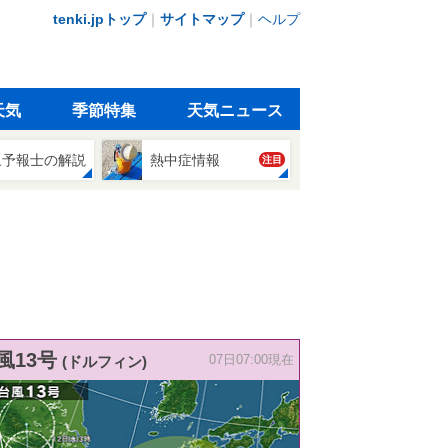
tenki.jpトップ
｜
サイトマップ
｜
ヘルプ
天気
季節特集
天気ニュース
象予報士の解説
熱中症情報
注目
風13号
(ドルフィン)
07日07:00現在