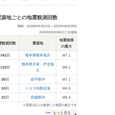
震源地ごとの地震観測回数
期間：2026年05月01日～2026年08月09日
2026年08月09日17:20更新
地震規模
震観測回数
震源地
の最大
342
回
熊本県熊本地方
M7.1
熊本県天草・芦北地
120
回
M6.1
方
58
回
岩手県沖
M7.2
24
回
トカラ列島近海
M4.6
22
回
宮城県沖
M6.4
※震度1以上を観測した地震の集計です
もっと見る