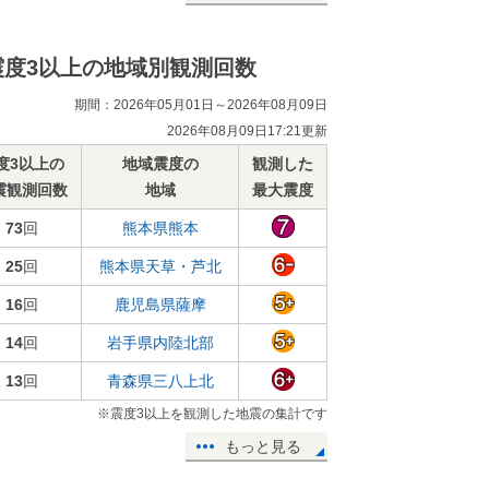
震度3以上の地域別観測回数
期間：2026年05月01日～2026年08月09日
2026年08月09日17:21更新
度3以上の
地域震度の
観測した
震観測回数
地域
最大震度
73
回
熊本県熊本
25
回
熊本県天草・芦北
16
回
鹿児島県薩摩
14
回
岩手県内陸北部
13
回
青森県三八上北
※震度3以上を観測した地震の集計です
もっと見る