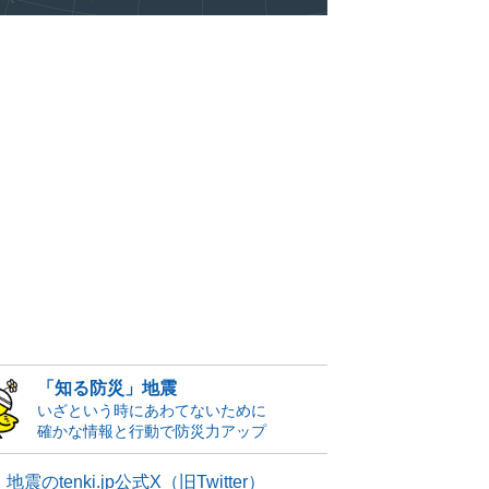
「知る防災」地震
いざという時にあわてないために
確かな情報と行動で防災力アップ
地震のtenki.jp公式X（旧Twitter）