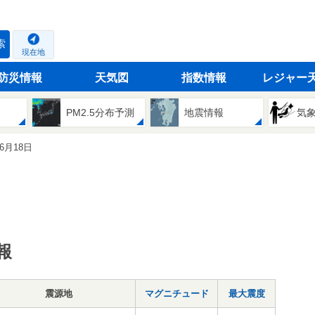
索
現在地
防災情報
天気図
指数情報
レジャー
PM2.5分布予測
地震情報
気
06月18日
報
震源地
マグニチュード
最大震度