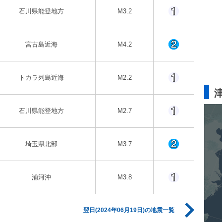
石川県能登地方
M3.2
宮古島近海
M4.2
トカラ列島近海
M2.2
石川県能登地方
M2.7
埼玉県北部
M3.7
浦河沖
M3.8
翌日(2024年06月19日)の地震一覧