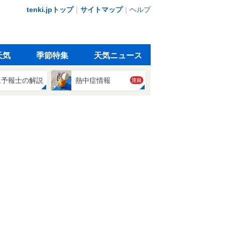
tenki.jpトップ
｜
サイトマップ
｜
ヘルプ
天気
季節特集
天気ニュース
象予報士の解説
熱中症情報
注目