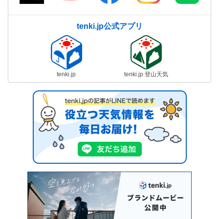
tenki.jp公式アプリ
tenki.jp
tenki.jp 登山天気