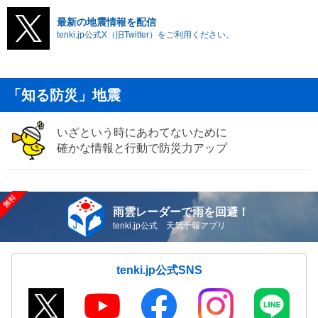
最新の地震情報を配信
tenki.jp公式X（旧Twitter）をご利用ください。
「知る防災」地震
いざという時にあわてないために
確かな情報と行動で防災力アップ
雨雲レーダーで雨を回避！
tenki.jp公式 天気予報アプリ
tenki.jp公式SNS