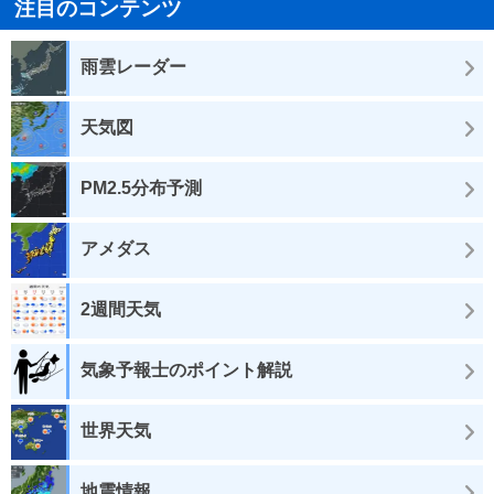
注目のコンテンツ
雨雲レーダー
天気図
PM2.5分布予測
アメダス
2週間天気
気象予報士のポイント解説
世界天気
地震情報