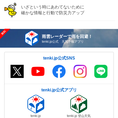
いざという時にあわてないために
確かな情報と行動で防災力アップ
雨雲レーダーで雨を回避！
tenki.jp公式 天気予報アプリ
tenki.jp公式SNS
tenki.jp公式アプリ
tenki.jp
tenki.jp 登山天気