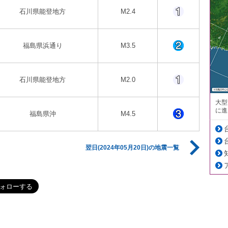
石川県能登地方
M2.4
福島県浜通り
M3.5
石川県能登地方
M2.0
大型
に進
福島県沖
M4.5
翌日(2024年05月20日)の地震一覧