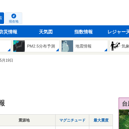
索
現在地
防災情報
天気図
指数情報
レジャー
PM2.5分布予測
地震情報
気
05月19日
報
台
震源地
マグニチュード
最大震度