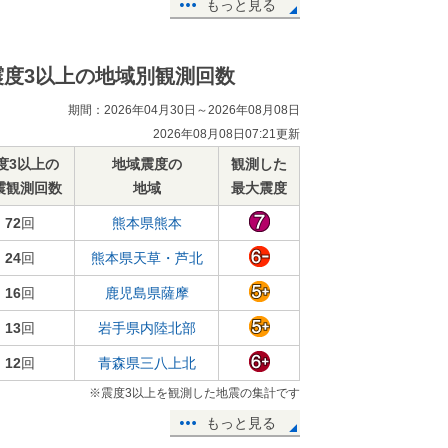
もっと見る
震度3以上の地域別観測回数
期間：2026年04月30日～2026年08月08日
2026年08月08日07:21更新
度3以上の
地域震度の
観測した
震観測回数
地域
最大震度
72
回
熊本県熊本
24
回
熊本県天草・芦北
16
回
鹿児島県薩摩
13
回
岩手県内陸北部
12
回
青森県三八上北
※震度3以上を観測した地震の集計です
もっと見る