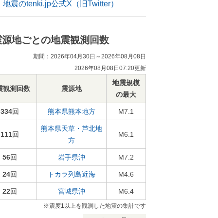
地震のtenki.jp公式X（旧Twitter）
震源地ごとの地震観測回数
期間：2026年04月30日～2026年08月08日
2026年08月08日07:20更新
地震規模
震観測回数
震源地
の最大
334
回
熊本県熊本地方
M7.1
熊本県天草・芦北地
111
回
M6.1
方
56
回
岩手県沖
M7.2
24
回
トカラ列島近海
M4.6
22
回
宮城県沖
M6.4
※震度1以上を観測した地震の集計です