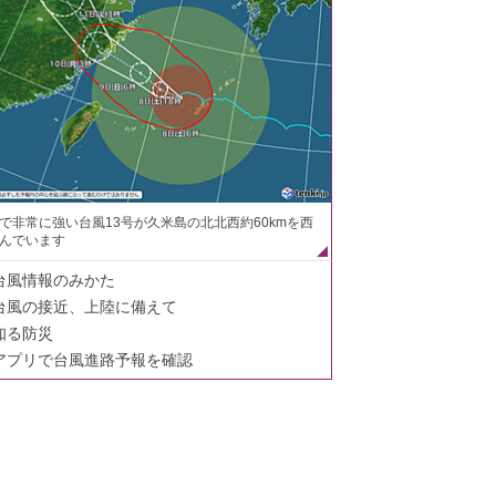
で非常に強い台風13号が久米島の北北西約60kmを西
んでいます
台風情報のみかた
台風の接近、上陸に備えて
知る防災
アプリで台風進路予報を確認