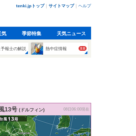
tenki.jpトップ
｜
サイトマップ
｜
ヘルプ
天気
季節特集
天気ニュース
象予報士の解説
熱中症情報
注目
風13号
(ドルフィン)
08日06:00現在