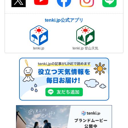
tenki.jp公式アプリ
tenki.jp
tenki.jp 登山天気