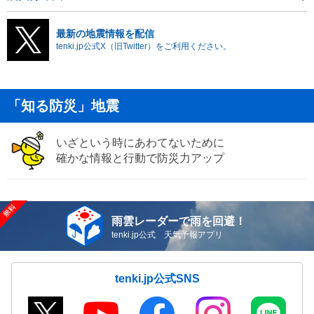
最新の地震情報を配信
tenki.jp公式X（旧Twitter）をご利用ください。
「知る防災」地震
いざという時にあわてないために
確かな情報と行動で防災力アップ
雨雲レーダーで雨を回避！
tenki.jp公式 天気予報アプリ
tenki.jp公式SNS