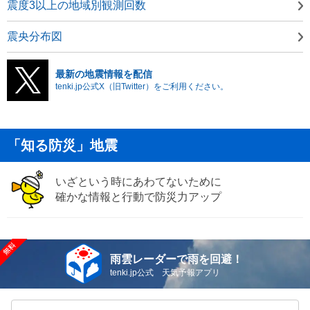
震度3以上の地域別観測回数
震央分布図
最新の地震情報を配信
tenki.jp公式X（旧Twitter）をご利用ください。
「知る防災」地震
いざという時にあわてないために
確かな情報と行動で防災力アップ
雨雲レーダーで雨を回避！
tenki.jp公式 天気予報アプリ