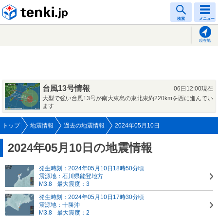
tenki.jp
検索
メニュー
現在地
台風13号情報
06日12:00現在
大型で強い台風13号が南大東島の東北東約220kmを西に進んでい
ます
トップ
地震情報
過去の地震情報
2024年05月10日
2024年05月10日の地震情報
発生時刻：2024年05月10日18時50分頃
震源地：石川県能登地方
M3.8
最大震度：3
発生時刻：2024年05月10日17時30分頃
震源地：十勝沖
M3.8
最大震度：2