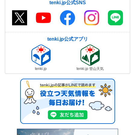
tenki.jp公式SNS
tenki.jp公式アプリ
tenki.jp
tenki.jp 登山天気