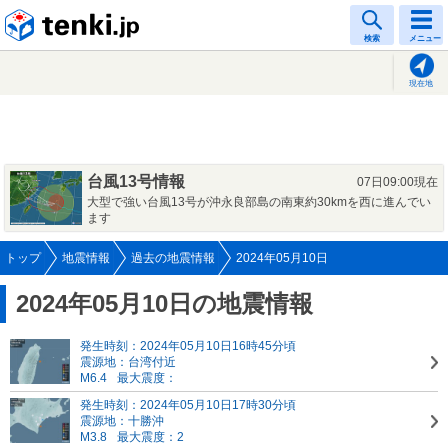
tenki.jp
検索
メニュー
現在地
台風13号情報
07日09:00現在
大型で強い台風13号が沖永良部島の南東約30kmを西に進んでい
ます
トップ
地震情報
過去の地震情報
2024年05月10日
2024年05月10日の地震情報
発生時刻：2024年05月10日16時45分頃
震源地：台湾付近
M6.4
最大震度：
発生時刻：2024年05月10日17時30分頃
震源地：十勝沖
M3.8
最大震度：2