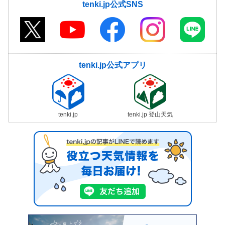
tenki.jp公式SNS
tenki.jp公式アプリ
tenki.jp
tenki.jp 登山天気