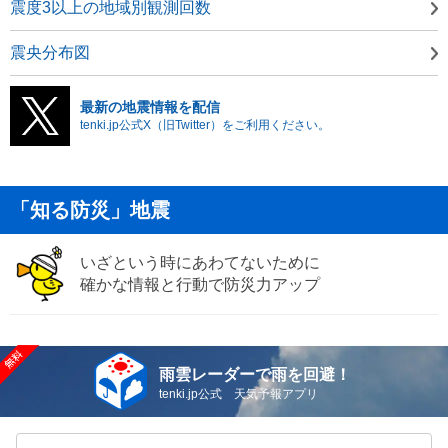
震度3以上の地域別観測回数
震央分布図
最新の地震情報を配信
tenki.jp公式X（旧Twitter）をご利用ください。
「知る防災」地震
いざという時にあわてないために
確かな情報と行動で防災力アップ
雨雲レーダーで雨を回避！
tenki.jp公式 天気予報アプリ