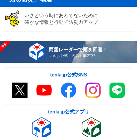
いざという時にあわてないために
確かな情報と行動で防災力アップ
雨雲レーダーで雨を回避！
tenki.jp公式 天気予報アプリ
tenki.jp公式SNS
tenki.jp公式アプリ