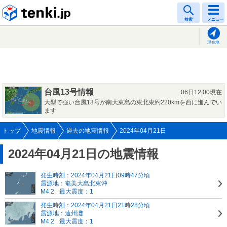
tenki.jp
検索
メニュー
現在地
台風13号情報
06日12:00現在
大型で強い台風13号が南大東島の東北東約220kmを西に進んでい
ます
トップ
地震情報
過去の地震情報
2024年04月21日
2024年04月21日の地震情報
発生時刻：2024年04月21日09時47分頃
震源地：奄美大島北東沖
M4.2
最大震度：1
発生時刻：2024年04月21日21時28分頃
震源地：遠州灘
M4.2
最大震度：1