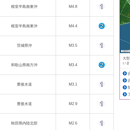
根室半島南東沖
M4.8
根室半島南東沖
M4.4
茨城県沖
M3.5
大型
いま
和歌山県南方沖
M3.4
豊後水道
M3.1
豊後水道
M2.9
秋田県内陸北部
M2.6