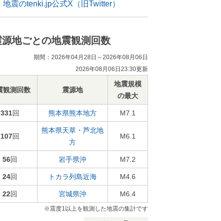
地震のtenki.jp公式X（旧Twitter）
震源地ごとの地震観測回数
期間：2026年04月28日～2026年08月06日
2026年08月06日23:30更新
地震規模
震観測回数
震源地
の最大
331
回
熊本県熊本地方
M7.1
熊本県天草・芦北地
107
回
M6.1
方
56
回
岩手県沖
M7.2
24
回
トカラ列島近海
M4.6
22
回
宮城県沖
M6.4
※震度1以上を観測した地震の集計です