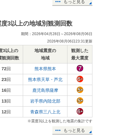
もっと見る
震度3以上の地域別観測回数
期間：2026年04月28日～2026年08月06日
2026年08月06日23:31更新
度3以上の
地域震度の
観測した
震観測回数
地域
最大震度
72
回
熊本県熊本
23
回
熊本県天草・芦北
16
回
鹿児島県薩摩
13
回
岩手県内陸北部
12
回
青森県三八上北
※震度3以上を観測した地震の集計です
もっと見る