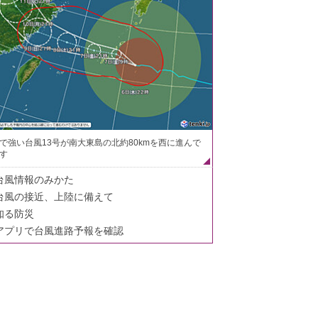
で強い台風13号が南大東島の北約80kmを西に進んで
す
台風情報のみかた
台風の接近、上陸に備えて
知る防災
アプリで台風進路予報を確認