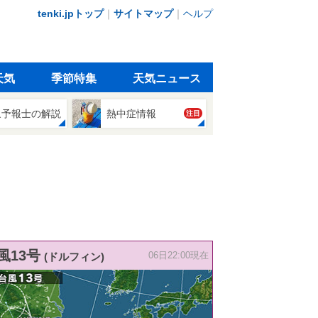
tenki.jpトップ
｜
サイトマップ
｜
ヘルプ
天気
季節特集
天気ニュース
象予報士の解説
熱中症情報
注目
風13号
(ドルフィン)
06日22:00現在