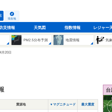
索
現在地
防災情報
天気図
指数情報
レジャー
PM2.5分布予測
地震情報
気
04月20日
報
台
震源地
▼マグニチュード
最大震度