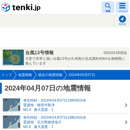
tenki.jp
検索
メニュー
現在地
台風13号情報
08日04:00現在
大型で非常に強い台風13号が久米島の北北西約40kmを南南西に
進んでいます
トップ
地震情報
過去の地震情報
2024年04月07日
2024年04月07日の地震情報
発生時刻：2024年04月07日10時58分頃
震源地：能登半島沖
M2.4
最大震度：1
発生時刻：2024年04月07日16時18分頃
震源地：石川県能登地方
M2.8
最大震度：1