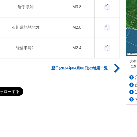
岩手県沖
M3.8
石川県能登地方
M2.8
能登半島沖
M2.4
大型
に進
翌日(2024年04月08日)の地震一覧