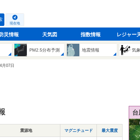
索
現在地
防災情報
天気図
指数情報
レジャー
PM2.5分布予測
地震情報
気
04月07日
報
台
震源地
マグニチュード
最大震度