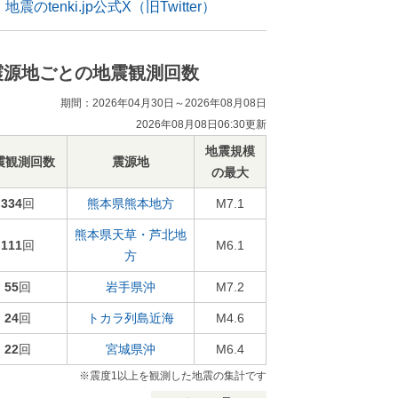
地震のtenki.jp公式X（旧Twitter）
震源地ごとの地震観測回数
期間：2026年04月30日～2026年08月08日
2026年08月08日06:30更新
地震規模
震観測回数
震源地
の最大
334
回
熊本県熊本地方
M7.1
熊本県天草・芦北地
111
回
M6.1
方
55
回
岩手県沖
M7.2
24
回
トカラ列島近海
M4.6
22
回
宮城県沖
M6.4
※震度1以上を観測した地震の集計です