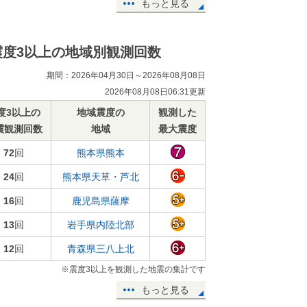
もっと見る
震度3以上の地域別観測回数
期間：2026年04月30日～2026年08月08日
2026年08月08日06:31更新
度3以上の
地域震度の
観測した
震観測回数
地域
最大震度
72
回
熊本県熊本
24
回
熊本県天草・芦北
16
回
鹿児島県薩摩
13
回
岩手県内陸北部
12
回
青森県三八上北
※震度3以上を観測した地震の集計です
もっと見る