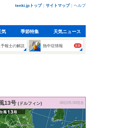
tenki.jpトップ
｜
サイトマップ
｜
ヘルプ
天気
季節特集
天気ニュース
象予報士の解説
熱中症情報
注目
風13号
(ドルフィン)
08日05:00現在