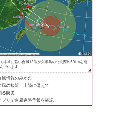
で非常に強い台風13号が久米島の北北西約50kmを南
んでいます
台風情報のみかた
台風の接近、上陸に備えて
知る防災
アプリで台風進路予報を確認