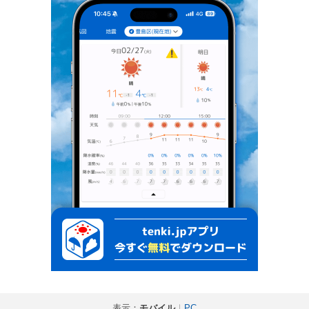
表示：
モバイル
｜
PC