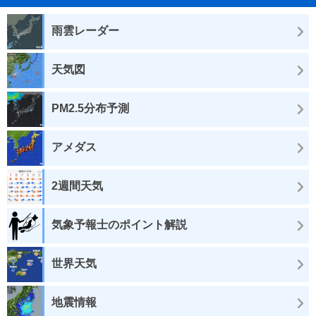
雨雲レーダー
天気図
PM2.5分布予測
アメダス
2週間天気
気象予報士のポイント解説
世界天気
地震情報