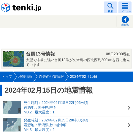
tenki.jp
検索
メニュー
現在地
台風13号情報
08日20:00現在
大型で非常に強い台風13号が久米島の西北西約200kmを西に進ん
でいます
トップ
地震情報
過去の地震情報
2024年02月15日
2024年02月15日の地震情報
発生時刻：2024年02月15日22時06分頃
震源地：岩手県沖頃
M3.2
最大震度：1
発生時刻：2024年02月15日20時00分頃
震源地：新潟県上中越沖頃
M4.3
最大震度：2