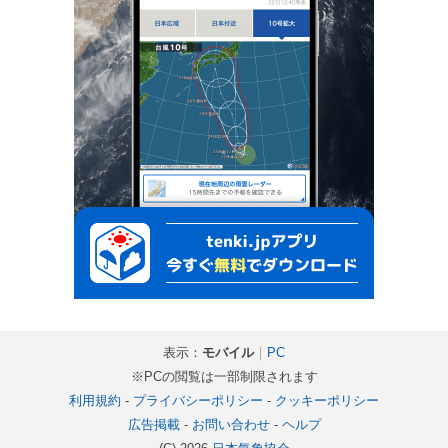
表示：
モバイル
｜
PC
※PCの閲覧は一部制限されます
利用規約
-
プライバシーポリシー
-
クッキーポリシー
広告掲載
-
お問い合わせ
-
ヘルプ