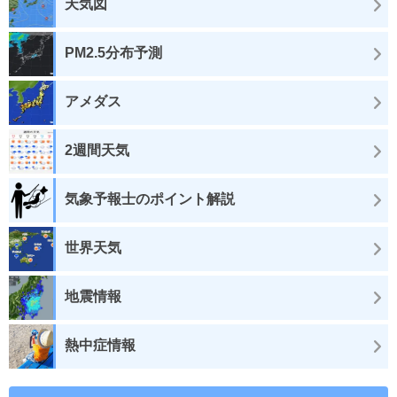
天気図
PM2.5分布予測
アメダス
2週間天気
気象予報士のポイント解説
世界天気
地震情報
熱中症情報