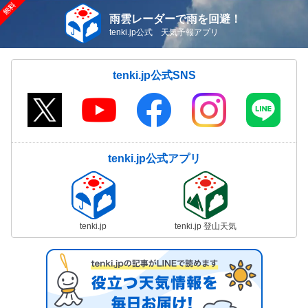
雨雲レーダーで雨を回避！
tenki.jp公式 天気予報アプリ
tenki.jp公式SNS
tenki.jp公式アプリ
tenki.jp
tenki.jp 登山天気