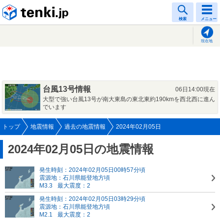
tenki.jp
検索
メニュー
現在地
台風13号情報
06日14:00現在
大型で強い台風13号が南大東島の東北東約190kmを西北西に進ん
でいます
トップ
地震情報
過去の地震情報
2024年02月05日
2024年02月05日の地震情報
発生時刻：2024年02月05日00時57分頃
震源地：石川県能登地方頃
M3.3
最大震度：2
発生時刻：2024年02月05日03時29分頃
震源地：石川県能登地方頃
M2.1
最大震度：2