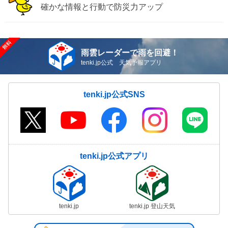
確かな情報と行動で防災力アップ
雨雲レーダーで雨を回避！
tenki.jp公式 天気予報アプリ
tenki.jp公式SNS
tenki.jp公式アプリ
tenki.jp
tenki.jp 登山天気