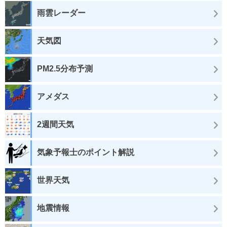
雨雲レーダー
天気図
PM2.5分布予測
アメダス
2週間天気
気象予報士のポイント解説
世界天気
地震情報