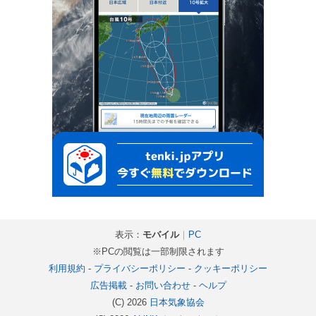
表示：
モバイル
｜
PC
※PCの閲覧は一部制限されます
利用規約
-
プライバシーポリシー
-
クッキーポリシー
広告掲載
-
お問い合わせ
-
ヘルプ
(C) 2026
日本気象協会