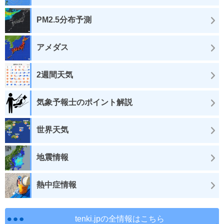
PM2.5分布予測
アメダス
2週間天気
気象予報士のポイント解説
世界天気
地震情報
熱中症情報
tenki.jpの全情報はこちら