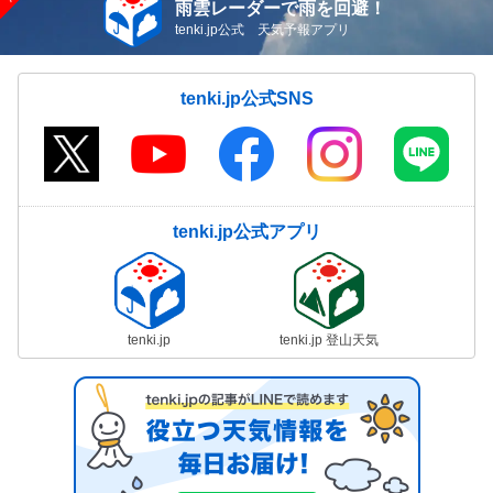
雨雲レーダーで雨を回避！
tenki.jp公式 天気予報アプリ
tenki.jp公式SNS
tenki.jp公式アプリ
tenki.jp
tenki.jp 登山天気