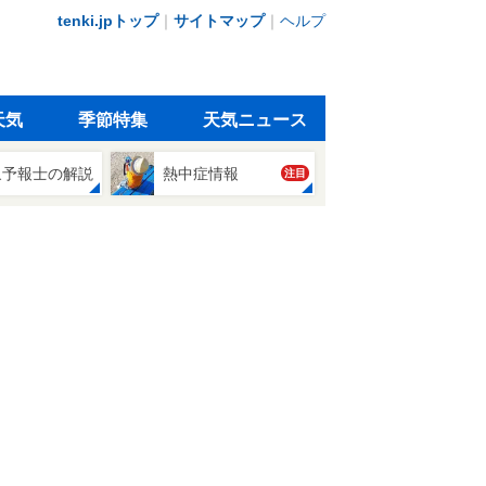
tenki.jpトップ
｜
サイトマップ
｜
ヘルプ
天気
季節特集
天気ニュース
象予報士の解説
熱中症情報
注目