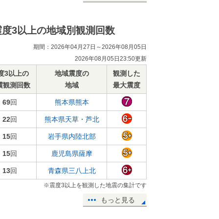
震度3以上の地域別観測回数
期間：2026年04月27日～2026年08月05日
2026年08月05日23:50更新
度3以上の
地域震度の
観測した
震観測回数
地域
最大震度
69
回
熊本県熊本
22
回
熊本県天草・芦北
15
回
岩手県内陸北部
15
回
鹿児島県薩摩
13
回
青森県三八上北
※震度3以上を観測した地震の集計です
もっと見る