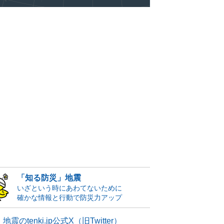
「知る防災」地震
いざという時にあわてないために
確かな情報と行動で防災力アップ
地震のtenki.jp公式X（旧Twitter）