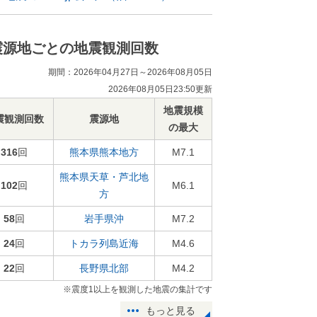
震源地ごとの地震観測回数
期間：2026年04月27日～2026年08月05日
2026年08月05日23:50更新
地震規模
震観測回数
震源地
の最大
316
回
熊本県熊本地方
M7.1
熊本県天草・芦北地
102
回
M6.1
方
58
回
岩手県沖
M7.2
24
回
トカラ列島近海
M4.6
22
回
長野県北部
M4.2
※震度1以上を観測した地震の集計です
もっと見る