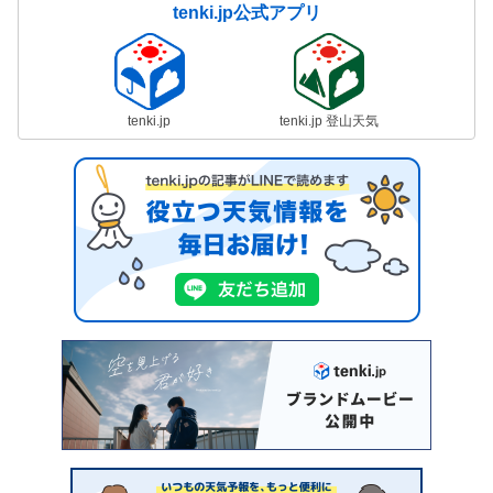
tenki.jp公式アプリ
tenki.jp
tenki.jp 登山天気