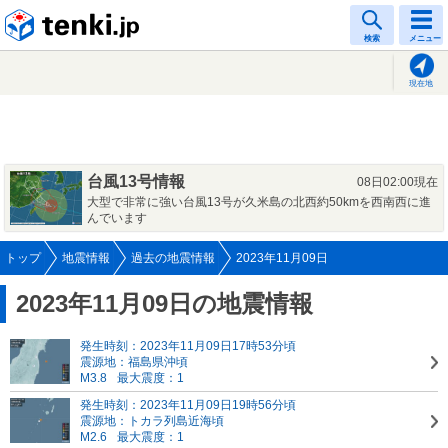
tenki.jp
検索
メニュー
現在地
台風13号情報
08日02:00現在
大型で非常に強い台風13号が久米島の北西約50kmを西南西に進
んでいます
トップ
地震情報
過去の地震情報
2023年11月09日
2023年11月09日の地震情報
発生時刻：2023年11月09日17時53分頃
震源地：福島県沖頃
M3.8
最大震度：1
発生時刻：2023年11月09日19時56分頃
震源地：トカラ列島近海頃
M2.6
最大震度：1