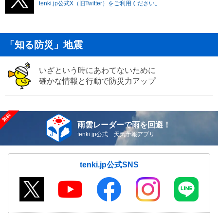
tenki.jp公式X（旧Twitter）をご利用ください。
「知る防災」地震
いざという時にあわてないために
確かな情報と行動で防災力アップ
雨雲レーダーで雨を回避！
tenki.jp公式 天気予報アプリ
tenki.jp公式SNS