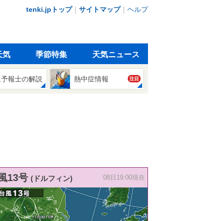
tenki.jpトップ
｜
サイトマップ
｜
ヘルプ
天気
季節特集
天気ニュース
象予報士の解説
熱中症情報
注目
風13号
(ドルフィン)
08日19:00現在