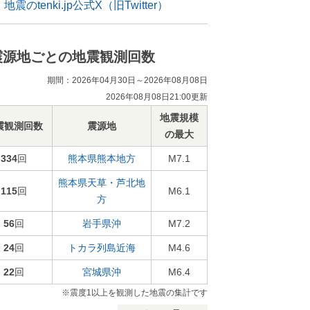
地震のtenki.jp公式X（旧Twitter）
震源地ごとの地震観測回数
期間：2026年04月30日～2026年08月08日
2026年08月08日21:00更新
地震規模
震観測回数
震源地
の最大
334
回
熊本県熊本地方
M7.1
熊本県天草・芦北地
115
回
M6.1
方
56
回
岩手県沖
M7.2
24
回
トカラ列島近海
M4.6
22
回
宮城県沖
M6.4
※震度1以上を観測した地震の集計です