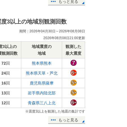
もっと見る
震度3以上の地域別観測回数
期間：2026年04月30日～2026年08月08日
2026年08月08日21:00更新
度3以上の
地域震度の
観測した
震観測回数
地域
最大震度
72
回
熊本県熊本
24
回
熊本県天草・芦北
16
回
鹿児島県薩摩
13
回
岩手県内陸北部
12
回
青森県三八上北
※震度3以上を観測した地震の集計です
もっと見る