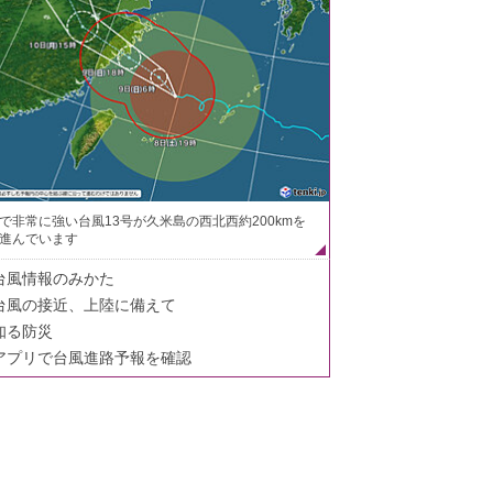
で非常に強い台風13号が久米島の西北西約200kmを
進んでいます
台風情報のみかた
台風の接近、上陸に備えて
知る防災
アプリで台風進路予報を確認