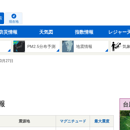
索
現在地
防災情報
天気図
指数情報
レジャー
PM2.5分布予測
地震情報
気
10月27日
報
台
震源地
マグニチュード
最大震度