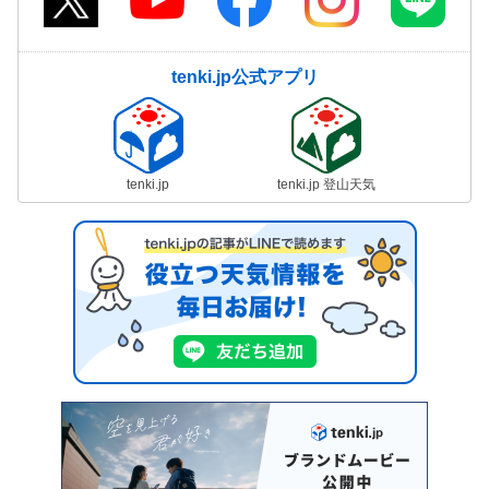
tenki.jp公式アプリ
tenki.jp
tenki.jp 登山天気