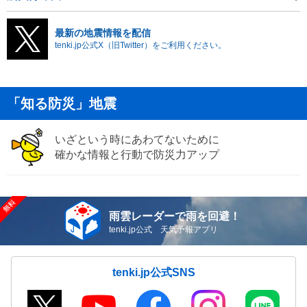
最新の地震情報を配信
tenki.jp公式X（旧Twitter）をご利用ください。
「知る防災」地震
いざという時にあわてないために
確かな情報と行動で防災力アップ
雨雲レーダーで雨を回避！
tenki.jp公式 天気予報アプリ
tenki.jp公式SNS