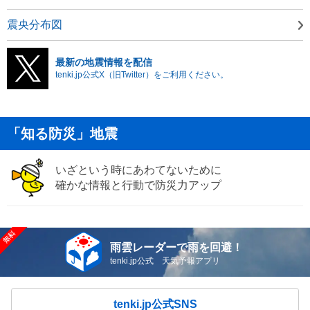
震央分布図
最新の地震情報を配信
tenki.jp公式X（旧Twitter）をご利用ください。
「知る防災」地震
いざという時にあわてないために
確かな情報と行動で防災力アップ
雨雲レーダーで雨を回避！
tenki.jp公式 天気予報アプリ
tenki.jp公式SNS