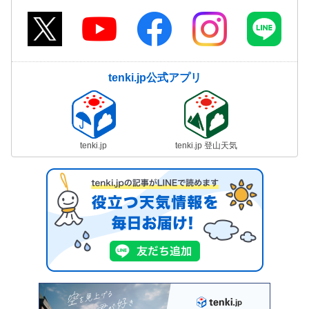
tenki.jp公式アプリ
tenki.jp
tenki.jp 登山天気