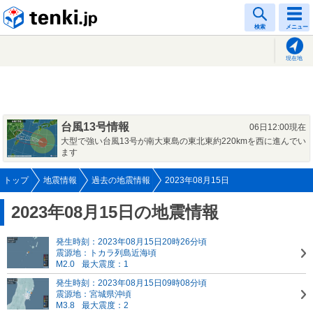
tenki.jp
検索
メニュー
現在地
台風13号情報
06日12:00現在
大型で強い台風13号が南大東島の東北東約220kmを西に進んでい
ます
トップ
地震情報
過去の地震情報
2023年08月15日
2023年08月15日の地震情報
発生時刻：2023年08月15日20時26分頃
震源地：トカラ列島近海頃
M2.0
最大震度：1
発生時刻：2023年08月15日09時08分頃
震源地：宮城県沖頃
M3.8
最大震度：2