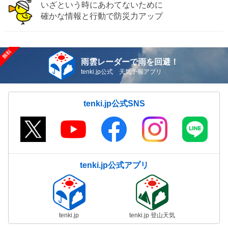
いざという時にあわてないために
確かな情報と行動で防災力アップ
雨雲レーダーで雨を回避！
tenki.jp公式 天気予報アプリ
tenki.jp公式SNS
tenki.jp公式アプリ
tenki.jp
tenki.jp 登山天気