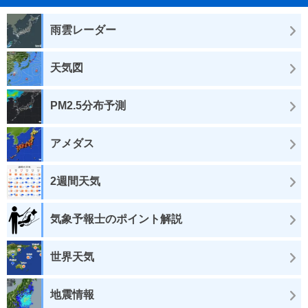
雨雲レーダー
天気図
PM2.5分布予測
アメダス
2週間天気
気象予報士のポイント解説
世界天気
地震情報