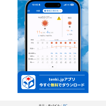
表示：
モバイル
｜
PC