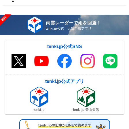
雨雲レーダーで雨を回避！
tenki.jp公式 天気予報アプリ
tenki.jp公式SNS
tenki.jp公式アプリ
tenki.jp
tenki.jp 登山天気