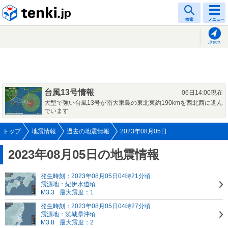
tenki.jp
検索
メニュー
現在地
台風13号情報
06日14:00現在
大型で強い台風13号が南大東島の東北東約190kmを西北西に進ん
でいます
トップ
地震情報
過去の地震情報
2023年08月05日
2023年08月05日の地震情報
発生時刻：2023年08月05日04時21分頃
震源地：紀伊水道頃
M3.3
最大震度：1
発生時刻：2023年08月05日04時27分頃
震源地：茨城県沖頃
M3.8
最大震度：2