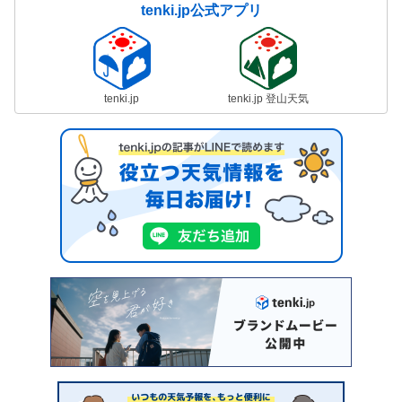
tenki.jp公式アプリ
tenki.jp
tenki.jp 登山天気