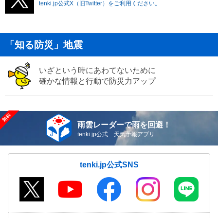
tenki.jp公式X（旧Twitter）をご利用ください。
「知る防災」地震
いざという時にあわてないために
確かな情報と行動で防災力アップ
雨雲レーダーで雨を回避！
tenki.jp公式 天気予報アプリ
tenki.jp公式SNS