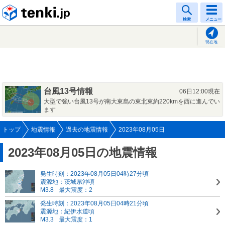
tenki.jp
検索
メニュー
現在地
台風13号情報
06日12:00現在
大型で強い台風13号が南大東島の東北東約220kmを西に進んでい
ます
トップ
地震情報
過去の地震情報
2023年08月05日
2023年08月05日の地震情報
発生時刻：2023年08月05日04時27分頃
震源地：茨城県沖頃
M3.8
最大震度：2
発生時刻：2023年08月05日04時21分頃
震源地：紀伊水道頃
M3.3
最大震度：1