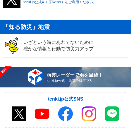
tenki.jp公式X（旧Twitter）をご利用ください。
「知る防災」地震
いざという時にあわてないために
確かな情報と行動で防災力アップ
雨雲レーダーで雨を回避！
tenki.jp公式 天気予報アプリ
tenki.jp公式SNS