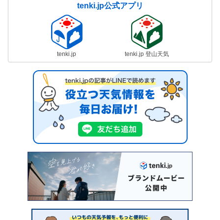
tenki.jp公式アプリ
tenki.jp
tenki.jp 登山天気