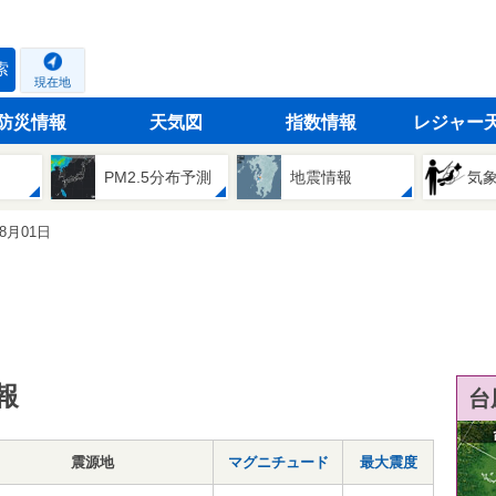
索
現在地
防災情報
天気図
指数情報
レジャー
PM2.5分布予測
地震情報
気
08月01日
報
台
震源地
マグニチュード
最大震度