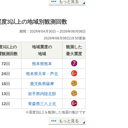
もっと見る
震度3以上の地域別観測回数
期間：2026年04月30日～2026年08月08日
2026年08月08日19:50更新
度3以上の
地域震度の
観測した
震観測回数
地域
最大震度
72
回
熊本県熊本
24
回
熊本県天草・芦北
16
回
鹿児島県薩摩
13
回
岩手県内陸北部
12
回
青森県三八上北
※震度3以上を観測した地震の集計です
もっと見る