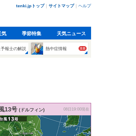
tenki.jpトップ
｜
サイトマップ
｜
ヘルプ
天気
季節特集
天気ニュース
象予報士の解説
熱中症情報
注目
風13号
(ドルフィン)
08日19:00現在