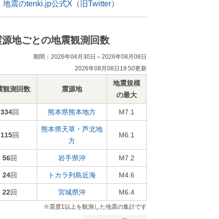
地震のtenki.jp公式X（旧Twitter）
震源地ごとの地震観測回数
期間：2026年04月30日～2026年08月08日
2026年08月08日19:50更新
地震規模
震観測回数
震源地
の最大
334
回
熊本県熊本地方
M7.1
熊本県天草・芦北地
115
回
M6.1
方
56
回
岩手県沖
M7.2
24
回
トカラ列島近海
M4.6
22
回
宮城県沖
M6.4
※震度1以上を観測した地震の集計です