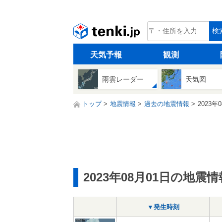
tenki.jp
検
天気予報
観測
雨雲レーダー
天気図
トップ
地震情報
過去の地震情報
2023年
2023年08月01日の地震情
▼発生時刻