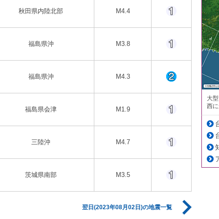
秋田県内陸北部
M4.4
福島県沖
M3.8
福島県沖
M4.3
大型
西に
福島県会津
M1.9
三陸沖
M4.7
茨城県南部
M3.5
翌日(2023年08月02日)の地震一覧