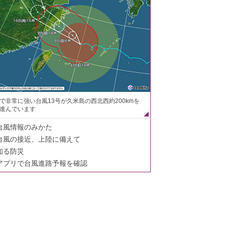
で非常に強い台風13号が久米島の西北西約200kmを
進んでいます
台風情報のみかた
台風の接近、上陸に備えて
知る防災
アプリで台風進路予報を確認