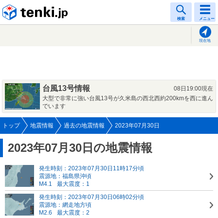
tenki.jp
検索
メニュー
現在地
台風13号情報
08日19:00現在
大型で非常に強い台風13号が久米島の西北西約200kmを西に進ん
でいます
トップ
地震情報
過去の地震情報
2023年07月30日
2023年07月30日の地震情報
発生時刻：2023年07月30日11時17分頃
震源地：福島県沖頃
M4.1
最大震度：1
発生時刻：2023年07月30日06時02分頃
震源地：網走地方頃
M2.6
最大震度：2