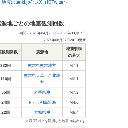
地震のtenki.jp公式X（旧Twitter）
震源地ごとの地震観測回数
期間：2026年04月29日～2026年08月07日
2026年08月07日20:10更新
地震規模
震観測回数
震源地
の最大
332
回
熊本県熊本地方
M7.1
熊本県天草・芦北地
110
回
M6.1
方
55
回
岩手県沖
M7.2
24
回
トカラ列島近海
M4.6
22
回
宮城県沖
M6.4
※震度1以上を観測した地震の集計です