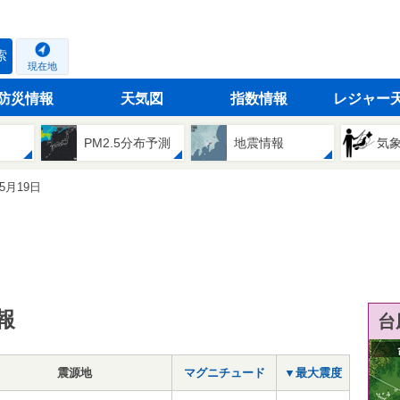
索
現在地
防災情報
天気図
指数情報
レジャー
PM2.5分布予測
地震情報
気
05月19日
報
台
震源地
マグニチュード
▼最大震度