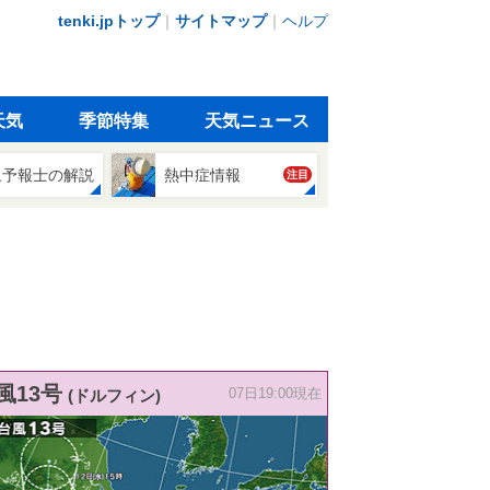
tenki.jpトップ
｜
サイトマップ
｜
ヘルプ
天気
季節特集
天気ニュース
象予報士の解説
熱中症情報
注目
風13号
(ドルフィン)
07日19:00現在