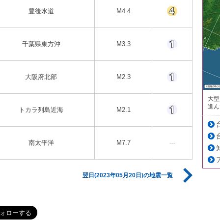
豊後水道
M4.4
千葉県東方沖
M3.3
大阪府北部
M2.3
大型
進ん
トカラ列島近海
M2.1
南太平洋
M7.7
---
翌日(2023年05月20日)の地震一覧