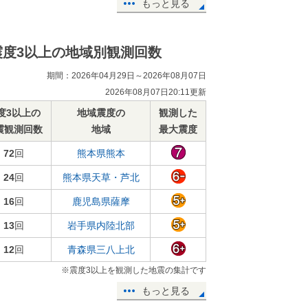
もっと見る
震度3以上の地域別観測回数
期間：2026年04月29日～2026年08月07日
2026年08月07日20:11更新
度3以上の
地域震度の
観測した
震観測回数
地域
最大震度
72
回
熊本県熊本
24
回
熊本県天草・芦北
16
回
鹿児島県薩摩
13
回
岩手県内陸北部
12
回
青森県三八上北
※震度3以上を観測した地震の集計です
もっと見る