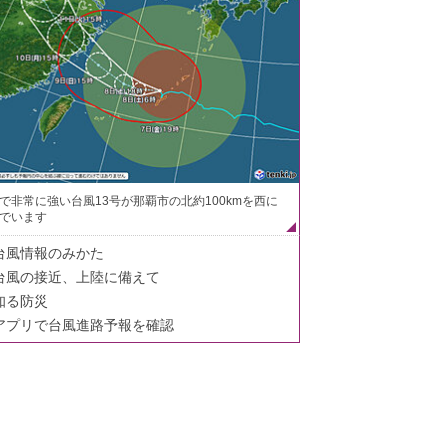
で非常に強い台風13号が那覇市の北約100kmを西に
でいます
台風情報のみかた
台風の接近、上陸に備えて
知る防災
アプリで台風進路予報を確認