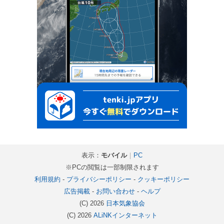
表示：
モバイル
｜
PC
※PCの閲覧は一部制限されます
利用規約
-
プライバシーポリシー
-
クッキーポリシー
広告掲載
-
お問い合わせ
-
ヘルプ
(C) 2026
日本気象協会
(C) 2026
ALiNKインターネット