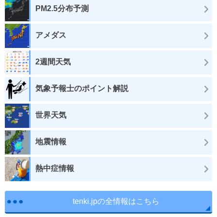
PM2.5分布予測
アメダス
2週間天気
気象予報士のポイント解説
世界天気
地震情報
熱中症情報
tenki.jpの全情報はこちら