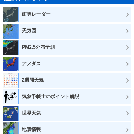
雨雲レーダー
天気図
PM2.5分布予測
アメダス
2週間天気
気象予報士のポイント解説
世界天気
地震情報