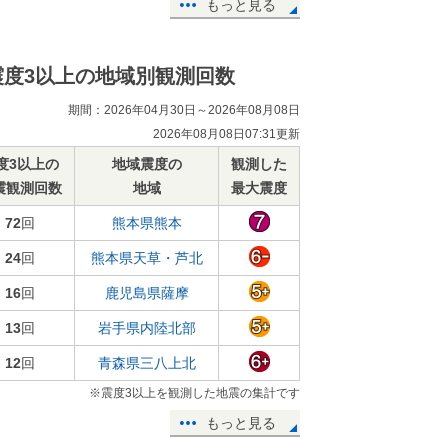
もっと見る
震度3以上の地域別観測回数
期間：2026年04月30日～2026年08月08日
2026年08月08日07:31更新
度3以上の
地域震度の
観測した
震観測回数
地域
最大震度
72
回
熊本県熊本
24
回
熊本県天草・芦北
16
回
鹿児島県薩摩
13
回
岩手県内陸北部
12
回
青森県三八上北
※震度3以上を観測した地震の集計です
もっと見る