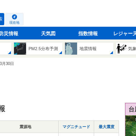
索
現在地
防災情報
天気図
指数情報
レジャー
PM2.5分布予測
地震情報
気
03月30日
報
台
震源地
マグニチュード
最大震度