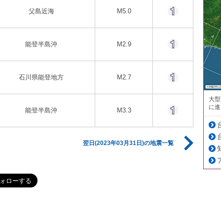
父島近海
M5.0
能登半島沖
M2.9
石川県能登地方
M2.7
大型
に進
能登半島沖
M3.3
翌日(2023年03月31日)の地震一覧