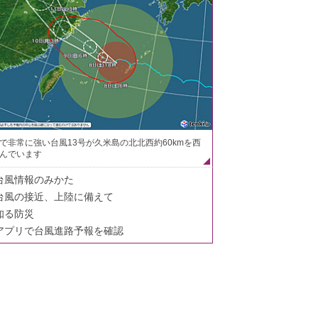
で非常に強い台風13号が久米島の北北西約60kmを西
んでいます
台風情報のみかた
台風の接近、上陸に備えて
知る防災
アプリで台風進路予報を確認