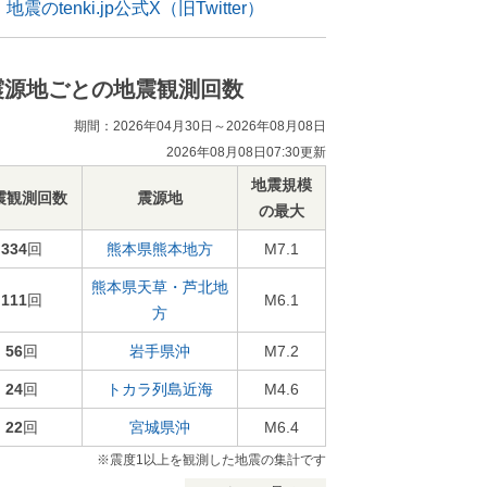
地震のtenki.jp公式X（旧Twitter）
震源地ごとの地震観測回数
期間：2026年04月30日～2026年08月08日
2026年08月08日07:30更新
地震規模
震観測回数
震源地
の最大
334
回
熊本県熊本地方
M7.1
熊本県天草・芦北地
111
回
M6.1
方
56
回
岩手県沖
M7.2
24
回
トカラ列島近海
M4.6
22
回
宮城県沖
M6.4
※震度1以上を観測した地震の集計です