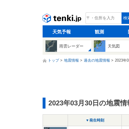
tenki.jp
検
天気予報
観測
雨雲レーダー
天気図
トップ
地震情報
過去の地震情報
2023年
2023年03月30日の地震情
▼発生時刻