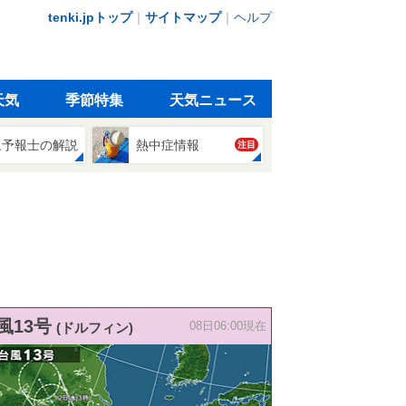
tenki.jpトップ
｜
サイトマップ
｜
ヘルプ
天気
季節特集
天気ニュース
象予報士の解説
熱中症情報
注目
風13号
(ドルフィン)
08日06:00現在