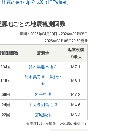
地震のtenki.jp公式X（旧Twitter）
震源地ごとの地震観測回数
期間：2026年04月30日～2026年08月08日
2026年08月08日20:50更新
地震規模
震観測回数
震源地
の最大
334
回
熊本県熊本地方
M7.1
熊本県天草・芦北地
115
回
M6.1
方
56
回
岩手県沖
M7.2
24
回
トカラ列島近海
M4.6
22
回
宮城県沖
M6.4
※震度1以上を観測した地震の集計です