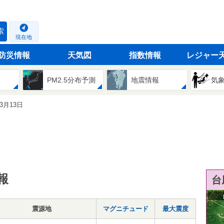
索
現在地
防災情報
天気図
指数情報
レジャー
PM2.5分布予測
地震情報
気
03月13日
報
台
震源地
マグニチュード
最大震度