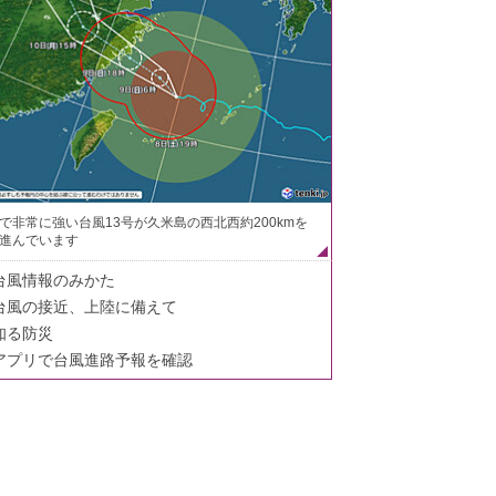
で非常に強い台風13号が久米島の西北西約200kmを
進んでいます
台風情報のみかた
台風の接近、上陸に備えて
知る防災
アプリで台風進路予報を確認