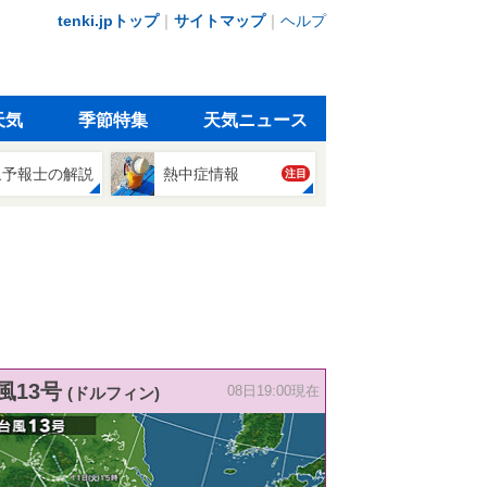
tenki.jpトップ
｜
サイトマップ
｜
ヘルプ
天気
季節特集
天気ニュース
象予報士の解説
熱中症情報
注目
風13号
(ドルフィン)
08日19:00現在