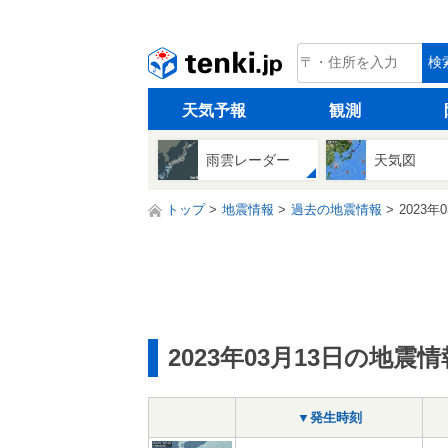
tenki.jp
検
天気予報
観測
雨雲レーダー
天気図
トップ
地震情報
過去の地震情報
2023年
2023年03月13日の地震情
▼発生時刻