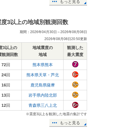
もっと見る
震度3以上の地域別観測回数
期間：2026年04月30日～2026年08月08日
2026年08月08日20:50更新
度3以上の
地域震度の
観測した
震観測回数
地域
最大震度
72
回
熊本県熊本
24
回
熊本県天草・芦北
16
回
鹿児島県薩摩
13
回
岩手県内陸北部
12
回
青森県三八上北
※震度3以上を観測した地震の集計です
もっと見る