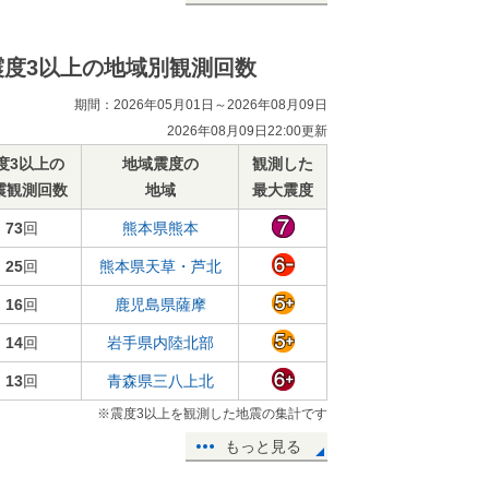
震度3以上の地域別観測回数
期間：2026年05月01日～2026年08月09日
2026年08月09日22:00更新
度3以上の
地域震度の
観測した
震観測回数
地域
最大震度
73
回
熊本県熊本
25
回
熊本県天草・芦北
16
回
鹿児島県薩摩
14
回
岩手県内陸北部
13
回
青森県三八上北
※震度3以上を観測した地震の集計です
もっと見る