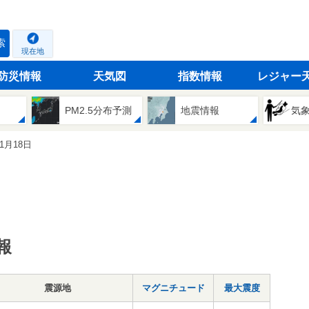
索
現在地
防災情報
天気図
指数情報
レジャー
PM2.5分布予測
地震情報
気
01月18日
報
震源地
マグニチュード
最大震度