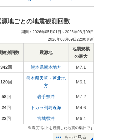
震源地ごとの地震観測回数
期間：2026年05月01日～2026年08月09日
2026年08月09日22:00更新
地震規模
震観測回数
震源地
の最大
342
回
熊本県熊本地方
M7.1
熊本県天草・芦北地
120
回
M6.1
方
58
回
岩手県沖
M7.2
24
回
トカラ列島近海
M4.6
22
回
宮城県沖
M6.4
※震度1以上を観測した地震の集計です
もっと見る