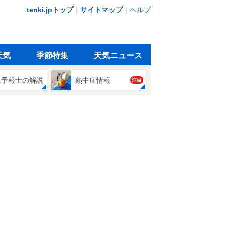
tenki.jpトップ
｜
サイトマップ
｜
ヘルプ
天気
季節特集
天気ニュース
象予報士の解説
熱中症情報
注目