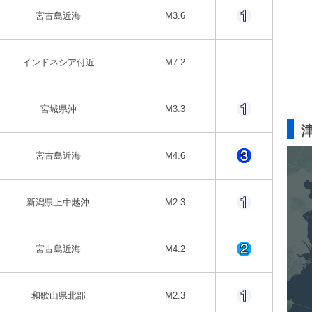
宮古島近海
M3.6
インドネシア付近
M7.2
---
宮城県沖
M3.3
宮古島近海
M4.6
新潟県上中越沖
M2.3
宮古島近海
M4.2
和歌山県北部
M2.3