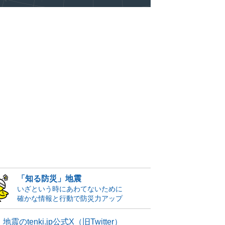
「知る防災」地震
いざという時にあわてないために
確かな情報と行動で防災力アップ
地震のtenki.jp公式X（旧Twitter）