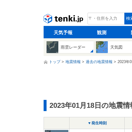
tenki.jp
検
天気予報
観測
雨雲レーダー
天気図
トップ
地震情報
過去の地震情報
2023年
2023年01月18日の地震情
▼発生時刻