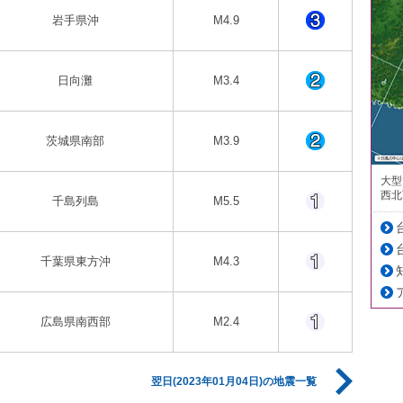
岩手県沖
M4.9
日向灘
M3.4
茨城県南部
M3.9
大型
西北
千島列島
M5.5
千葉県東方沖
M4.3
広島県南西部
M2.4
翌日(2023年01月04日)の地震一覧