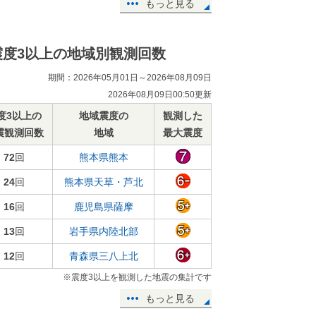
もっと見る
震度3以上の地域別観測回数
期間：2026年05月01日～2026年08月09日
2026年08月09日00:50更新
度3以上の
地域震度の
観測した
震観測回数
地域
最大震度
72
回
熊本県熊本
24
回
熊本県天草・芦北
16
回
鹿児島県薩摩
13
回
岩手県内陸北部
12
回
青森県三八上北
※震度3以上を観測した地震の集計です
もっと見る