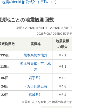
地震のtenki.jp公式X（旧Twitter）
震源地ごとの地震観測回数
期間：2026年05月01日～2026年08月09日
2026年08月09日00:50更新
地震規模
震観測回数
震源地
の最大
335
回
熊本県熊本地方
M7.1
熊本県天草・芦北地
115
回
M6.1
方
56
回
岩手県沖
M7.2
24
回
トカラ列島近海
M4.6
22
回
宮城県沖
M6.4
※震度1以上を観測した地震の集計です