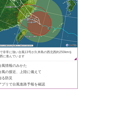
で非常に強い台風13号が久米島の西北西約250kmを
西に進んでいます
台風情報のみかた
台風の接近、上陸に備えて
知る防災
アプリで台風進路予報を確認