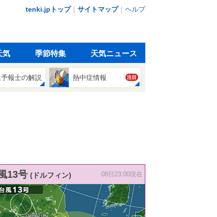
tenki.jpトップ
｜
サイトマップ
｜
ヘルプ
天気
季節特集
天気ニュース
象予報士の解説
熱中症情報
注目
風13号
(ドルフィン)
08日23:00現在