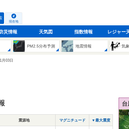
索
現在地
防災情報
天気図
指数情報
レジャー
PM2.5分布予測
地震情報
気
01月03日
報
台
震源地
マグニチュード
▼最大震度