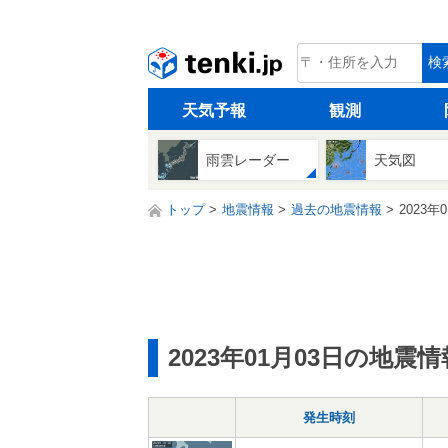
tenki.jp
検
天気予報
観測
雨雲レーダー
天気図
トップ
地震情報
過去の地震情報
2023年
2023年01月03日の地震情
発生時刻