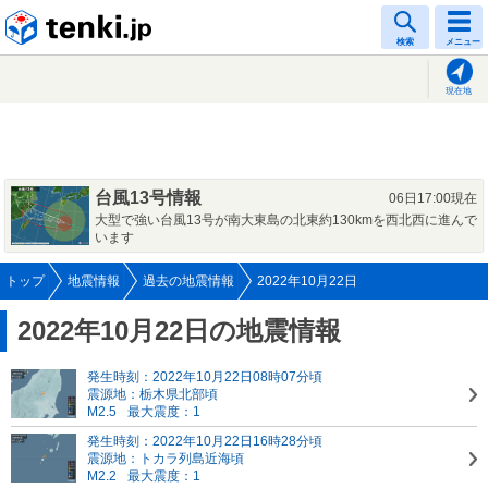
tenki.jp
検索
メニュー
現在地
台風13号情報
06日17:00現在
大型で強い台風13号が南大東島の北東約130kmを西北西に進んで
います
トップ
地震情報
過去の地震情報
2022年10月22日
2022年10月22日の地震情報
発生時刻：2022年10月22日08時07分頃
震源地：栃木県北部頃
M2.5
最大震度：1
発生時刻：2022年10月22日16時28分頃
震源地：トカラ列島近海頃
M2.2
最大震度：1