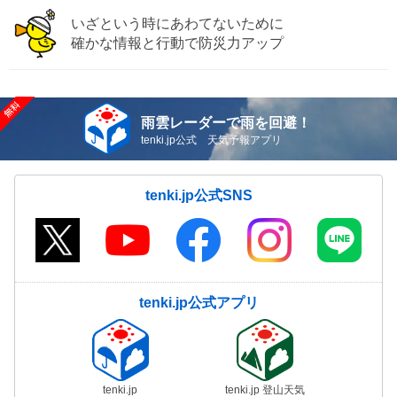
いざという時にあわてないために
確かな情報と行動で防災力アップ
雨雲レーダーで雨を回避！
tenki.jp公式 天気予報アプリ
tenki.jp公式SNS
tenki.jp公式アプリ
tenki.jp
tenki.jp 登山天気