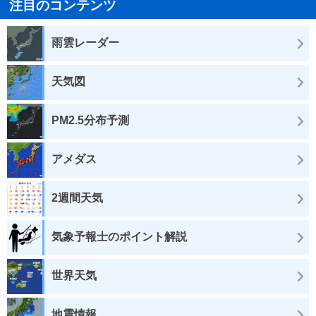
注目のコンテンツ
雨雲レーダー
天気図
PM2.5分布予測
アメダス
2週間天気
気象予報士のポイント解説
世界天気
地震情報