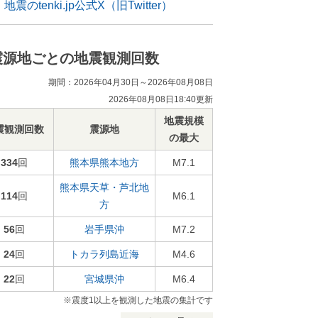
地震のtenki.jp公式X（旧Twitter）
震源地ごとの地震観測回数
期間：2026年04月30日～2026年08月08日
2026年08月08日18:40更新
地震規模
震観測回数
震源地
の最大
334
回
熊本県熊本地方
M7.1
熊本県天草・芦北地
114
回
M6.1
方
56
回
岩手県沖
M7.2
24
回
トカラ列島近海
M4.6
22
回
宮城県沖
M6.4
※震度1以上を観測した地震の集計です