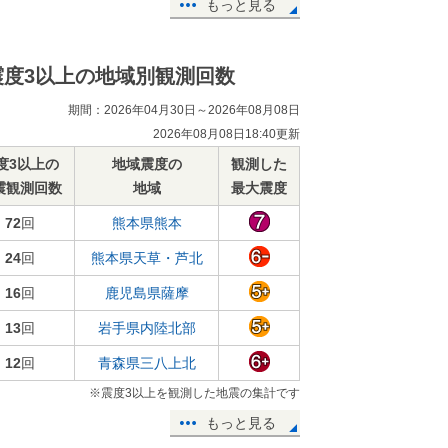
もっと見る
震度3以上の地域別観測回数
期間：2026年04月30日～2026年08月08日
2026年08月08日18:40更新
度3以上の
地域震度の
観測した
震観測回数
地域
最大震度
72
回
熊本県熊本
24
回
熊本県天草・芦北
16
回
鹿児島県薩摩
13
回
岩手県内陸北部
12
回
青森県三八上北
※震度3以上を観測した地震の集計です
もっと見る