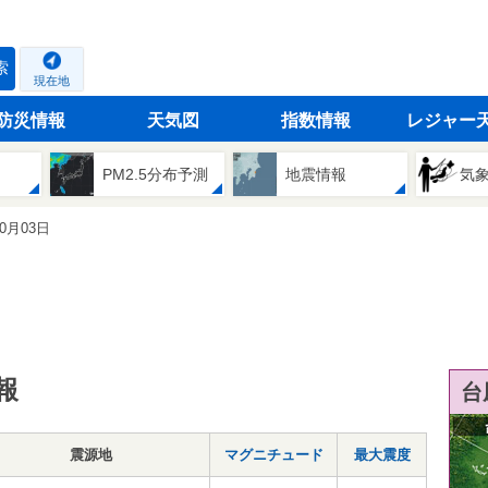
索
現在地
防災情報
天気図
指数情報
レジャー
PM2.5分布予測
地震情報
気
10月03日
報
台
震源地
マグニチュード
最大震度