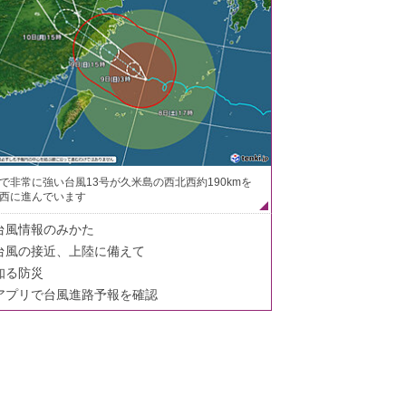
で非常に強い台風13号が久米島の西北西約190kmを
西に進んでいます
台風情報のみかた
台風の接近、上陸に備えて
知る防災
アプリで台風進路予報を確認