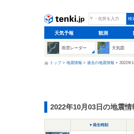
tenki.jp
検
天気予報
観測
雨雲レーダー
天気図
トップ
地震情報
過去の地震情報
2022年
2022年10月03日の地震情
▼発生時刻