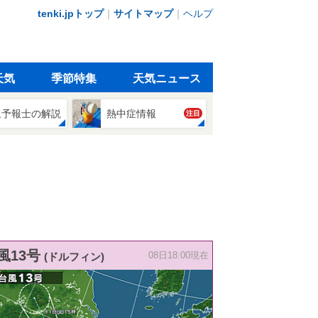
tenki.jpトップ
｜
サイトマップ
｜
ヘルプ
天気
季節特集
天気ニュース
象予報士の解説
熱中症情報
注目
風13号
(ドルフィン)
08日18:00現在