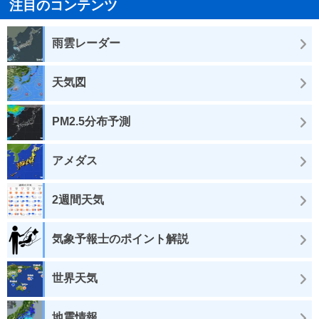
注目のコンテンツ
雨雲レーダー
天気図
PM2.5分布予測
アメダス
2週間天気
気象予報士のポイント解説
世界天気
地震情報