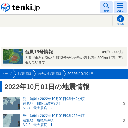
tenki.jp
検索
メニュー
現在地
台風13号情報
09日02:00現在
大型で非常に強い台風13号が久米島の西北西約290kmを西北西に
進んでいます
トップ
地震情報
過去の地震情報
2022年10月01日
2022年10月01日の地震情報
発生時刻：2022年10月01日08時42分頃
震源地：和歌山県南部頃
M3.7
最大震度：2
発生時刻：2022年10月01日03時59分頃
震源地：福島県沖頃
M3.3
最大震度：1