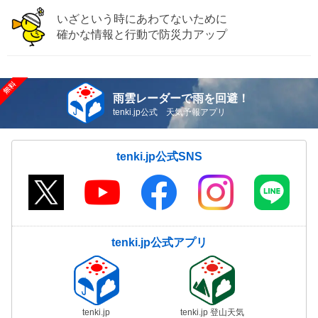
いざという時にあわてないために
確かな情報と行動で防災力アップ
雨雲レーダーで雨を回避！
tenki.jp公式 天気予報アプリ
tenki.jp公式SNS
tenki.jp公式アプリ
tenki.jp
tenki.jp 登山天気