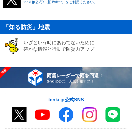
tenki.jp公式X（旧Twitter）をご利用ください。
「知る防災」地震
いざという時にあわてないために
確かな情報と行動で防災力アップ
雨雲レーダーで雨を回避！
tenki.jp公式 天気予報アプリ
tenki.jp公式SNS