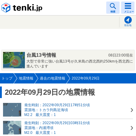
tenki.jp
検索
メニュー
現在地
台風13号情報
08日23:00現在
大型で非常に強い台風13号が久米島の西北西約250kmを西北西に
進んでいます
トップ
地震情報
過去の地震情報
2022年09月29日
2022年09月29日の地震情報
発生時刻：2022年09月29日17時51分頃
震源地：トカラ列島近海頃
M2.2
最大震度：1
発生時刻：2022年09月29日03時31分頃
震源地：内浦湾頃
M2.0
最大震度：1