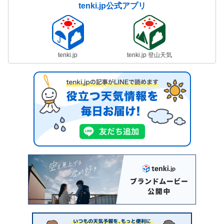
tenki.jp公式アプリ
tenki.jp
tenki.jp 登山天気