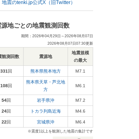
地震のtenki.jp公式X（旧Twitter）
震源地ごとの地震観測回数
期間：2026年04月29日～2026年08月07日
2026年08月07日07:30更新
地震規模
震観測回数
震源地
の最大
331
回
熊本県熊本地方
M7.1
熊本県天草・芦北地
108
回
M6.1
方
54
回
岩手県沖
M7.2
24
回
トカラ列島近海
M4.6
22
回
宮城県沖
M6.4
※震度1以上を観測した地震の集計です