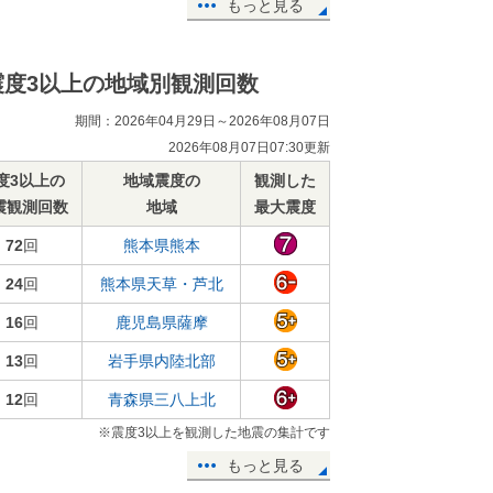
もっと見る
震度3以上の地域別観測回数
期間：2026年04月29日～2026年08月07日
2026年08月07日07:30更新
度3以上の
地域震度の
観測した
震観測回数
地域
最大震度
72
回
熊本県熊本
24
回
熊本県天草・芦北
16
回
鹿児島県薩摩
13
回
岩手県内陸北部
12
回
青森県三八上北
※震度3以上を観測した地震の集計です
もっと見る