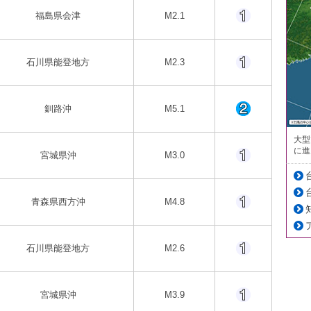
福島県会津
M2.1
石川県能登地方
M2.3
釧路沖
M5.1
大型
に進
宮城県沖
M3.0
青森県西方沖
M4.8
石川県能登地方
M2.6
宮城県沖
M3.9