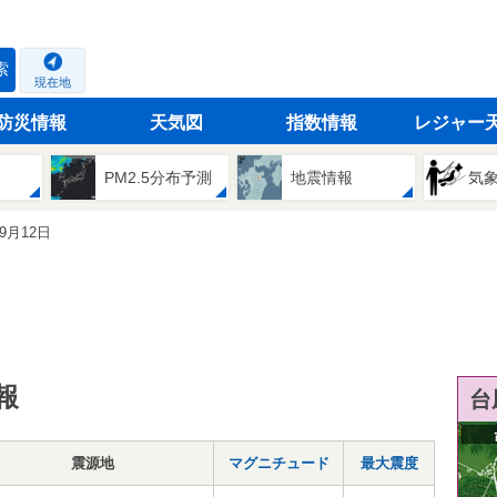
索
現在地
防災情報
天気図
指数情報
レジャー
PM2.5分布予測
地震情報
気
09月12日
報
台
震源地
マグニチュード
最大震度