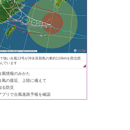
で強い台風13号が沖永良部島の東約110kmを西北西
んでいます
台風情報のみかた
台風の接近、上陸に備えて
知る防災
アプリで台風進路予報を確認