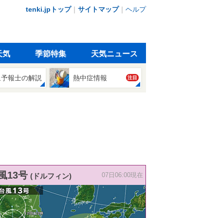
tenki.jpトップ
｜
サイトマップ
｜
ヘルプ
天気
季節特集
天気ニュース
象予報士の解説
熱中症情報
注目
風13号
(ドルフィン)
07日06:00現在