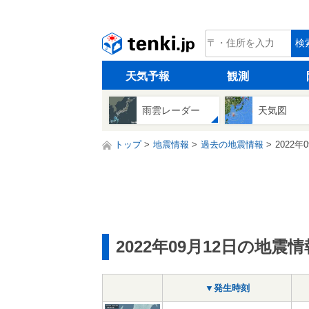
tenki.jp
検
天気予報
観測
雨雲レーダー
天気図
トップ
地震情報
過去の地震情報
2022年
2022年09月12日の地震情
▼発生時刻