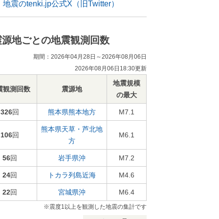
地震のtenki.jp公式X（旧Twitter）
震源地ごとの地震観測回数
期間：2026年04月28日～2026年08月06日
2026年08月06日18:30更新
地震規模
震観測回数
震源地
の最大
326
回
熊本県熊本地方
M7.1
熊本県天草・芦北地
106
回
M6.1
方
56
回
岩手県沖
M7.2
24
回
トカラ列島近海
M4.6
22
回
宮城県沖
M6.4
※震度1以上を観測した地震の集計です