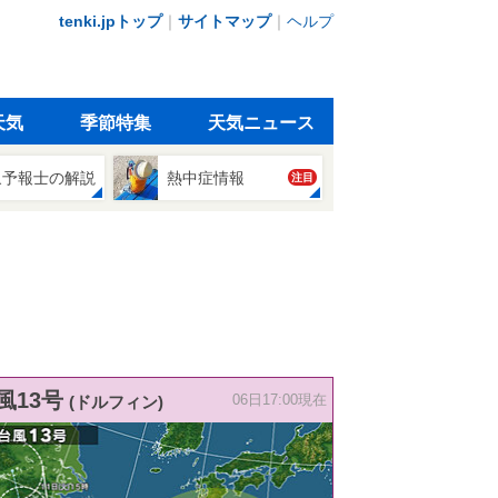
tenki.jpトップ
｜
サイトマップ
｜
ヘルプ
天気
季節特集
天気ニュース
象予報士の解説
熱中症情報
注目
風13号
(ドルフィン)
06日17:00現在