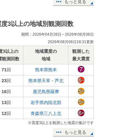
もっと見る
震度3以上の地域別観測回数
期間：2026年04月28日～2026年08月06日
2026年08月06日18:31更新
度3以上の
地域震度の
観測した
震観測回数
地域
最大震度
71
回
熊本県熊本
23
回
熊本県天草・芦北
16
回
鹿児島県薩摩
13
回
岩手県内陸北部
12
回
青森県三八上北
※震度3以上を観測した地震の集計です
もっと見る