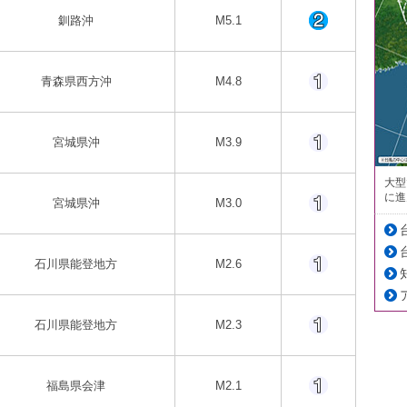
釧路沖
M5.1
青森県西方沖
M4.8
宮城県沖
M3.9
大型
に進
宮城県沖
M3.0
石川県能登地方
M2.6
石川県能登地方
M2.3
福島県会津
M2.1