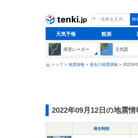
tenki.jp
検
天気予報
観測
雨雲レーダー
天気図
トップ
地震情報
過去の地震情報
2022年
2022年09月12日の地震情
発生時刻