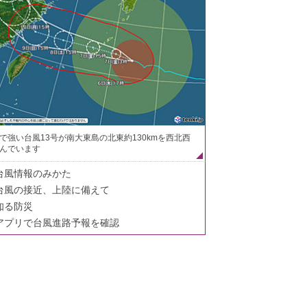
で強い台風13号が南大東島の北東約130kmを西北西
んでいます
台風情報のみかた
台風の接近、上陸に備えて
知る防災
アプリで台風進路予報を確認