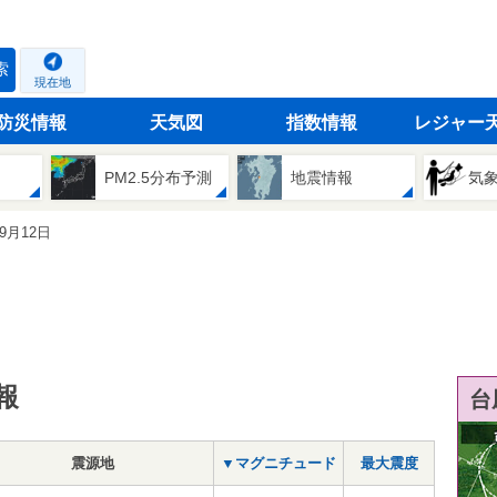
索
現在地
防災情報
天気図
指数情報
レジャー
PM2.5分布予測
地震情報
気
09月12日
報
台
震源地
▼マグニチュード
最大震度