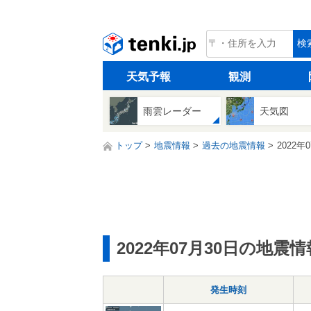
tenki.jp
検
天気予報
観測
雨雲レーダー
天気図
トップ
地震情報
過去の地震情報
2022年
2022年07月30日の地震情
発生時刻