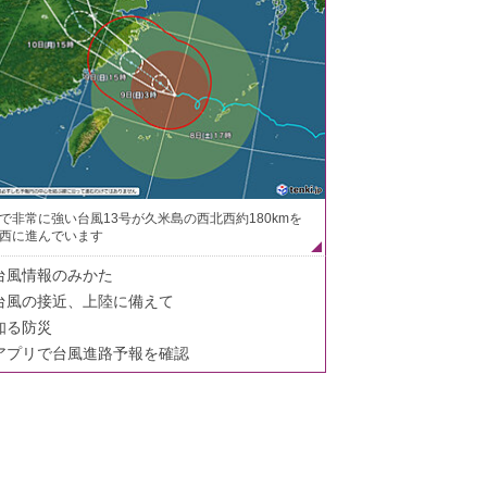
で非常に強い台風13号が久米島の西北西約180kmを
西に進んでいます
台風情報のみかた
台風の接近、上陸に備えて
知る防災
アプリで台風進路予報を確認