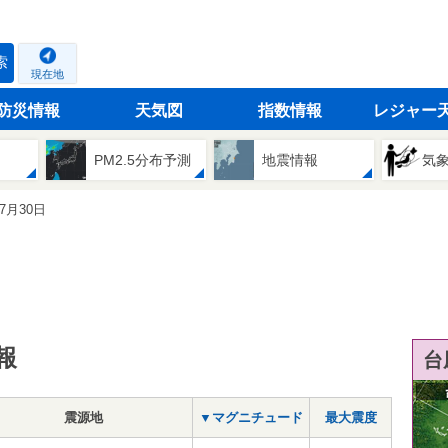
索
現在地
防災情報
天気図
指数情報
レジャー
PM2.5分布予測
地震情報
気
07月30日
報
台
震源地
▼マグニチュード
最大震度