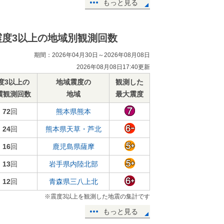
もっと見る
震度3以上の地域別観測回数
期間：2026年04月30日～2026年08月08日
2026年08月08日17:40更新
度3以上の
地域震度の
観測した
震観測回数
地域
最大震度
72
回
熊本県熊本
24
回
熊本県天草・芦北
16
回
鹿児島県薩摩
13
回
岩手県内陸北部
12
回
青森県三八上北
※震度3以上を観測した地震の集計です
もっと見る