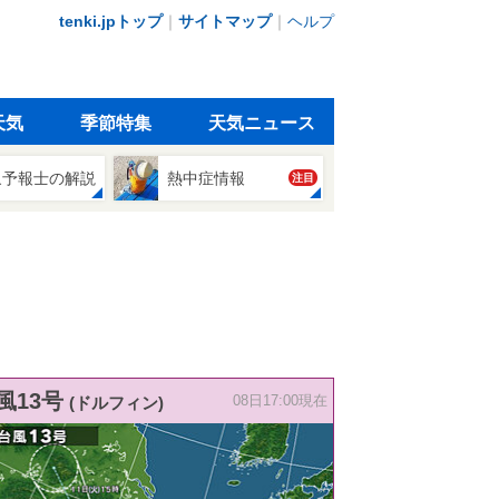
tenki.jpトップ
｜
サイトマップ
｜
ヘルプ
天気
季節特集
天気ニュース
象予報士の解説
熱中症情報
注目
風13号
(ドルフィン)
08日17:00現在