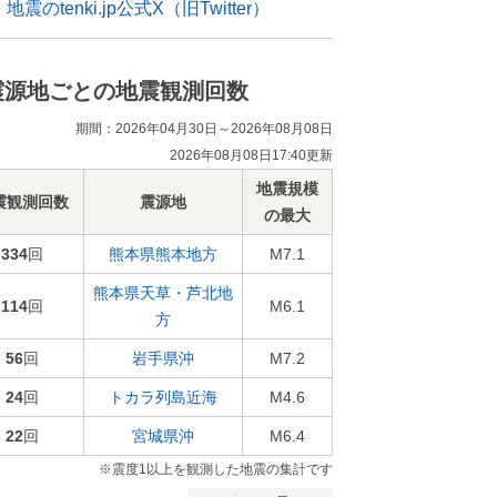
地震のtenki.jp公式X（旧Twitter）
震源地ごとの地震観測回数
期間：2026年04月30日～2026年08月08日
2026年08月08日17:40更新
地震規模
震観測回数
震源地
の最大
334
回
熊本県熊本地方
M7.1
熊本県天草・芦北地
114
回
M6.1
方
56
回
岩手県沖
M7.2
24
回
トカラ列島近海
M4.6
22
回
宮城県沖
M6.4
※震度1以上を観測した地震の集計です