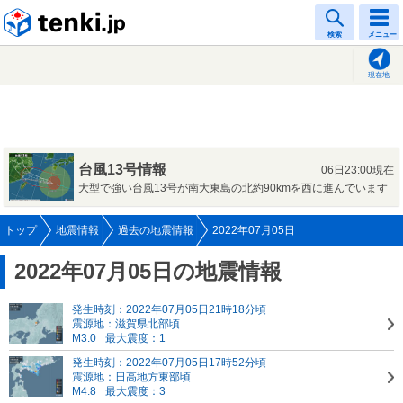
tenki.jp
検索
メニュー
現在地
台風13号情報
06日23:00現在
大型で強い台風13号が南大東島の北約90kmを西に進んでいます
トップ
地震情報
過去の地震情報
2022年07月05日
2022年07月05日の地震情報
発生時刻：2022年07月05日21時18分頃
震源地：滋賀県北部頃
M3.0
最大震度：1
発生時刻：2022年07月05日17時52分頃
震源地：日高地方東部頃
M4.8
最大震度：3