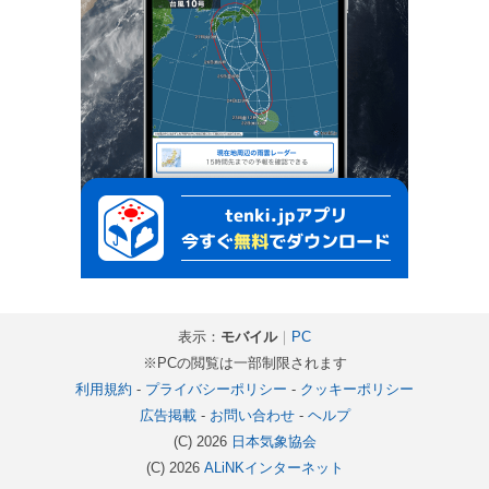
表示：
モバイル
｜
PC
※PCの閲覧は一部制限されます
利用規約
-
プライバシーポリシー
-
クッキーポリシー
広告掲載
-
お問い合わせ
-
ヘルプ
(C) 2026
日本気象協会
(C) 2026
ALiNKインターネット