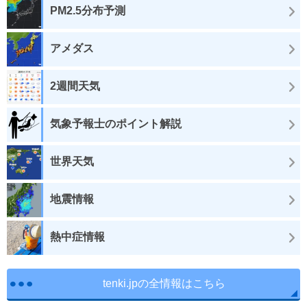
PM2.5分布予測
アメダス
2週間天気
気象予報士のポイント解説
世界天気
地震情報
熱中症情報
tenki.jpの全情報はこちら